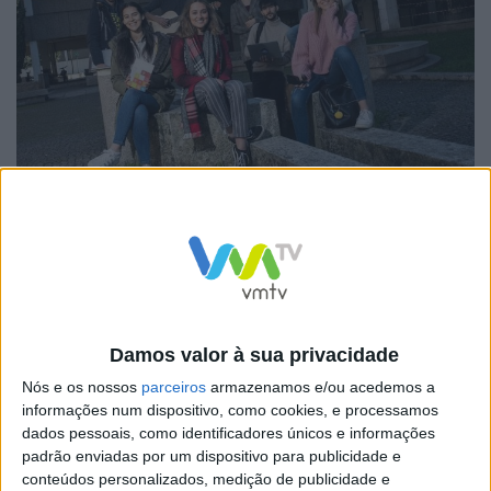
Manuel João Costa, pró-reitor para os Assuntos
Estudantis e Inovação Pedagógica, representa a
UMinho nestes grupos de trabalho e salienta que a
participação da UMinho no grupo “permitirá contactar
com experiências institucionais inovadoras que
Damos valor à sua privacidade
valorizam a diversidade e inclusão em contextos
Nós e os nossos
parceiros
armazenamos e/ou acedemos a
informações num dispositivo, como cookies, e processamos
curriculares”. O pró-reitor da UMinho refere que este
dados pessoais, como identificadores únicos e informações
“é um tópico particularmente atual, tendo em
padrão enviadas por um dispositivo para publicidade e
conteúdos personalizados, medição de publicidade e
consideração a atratividade crescente da universidade