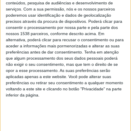
conteúdos, pesquisa de audiências e desenvolvimento de
para uma população estudantil cada vez mais diversa,
serviços.
Com a sua permissão, nós e os nossos parceiros
por exemplo em termos culturais e socioeconómicos.”
poderemos usar identificação e dados de geolocalização
precisos através da procura de dispositivos. Poderá clicar para
consentir o processamento por nossa parte e pela parte dos
nossos 1538 parceiros, conforme descrito acima. Em
alternativa, poderá clicar para recusar o consentimento ou para
aceder a informações mais pormenorizadas e alterar as suas
Para além da UMinho, fazem parte do grupo de
preferências antes de dar consentimento.
Tenha em atenção
trabalho representantes da Tampere University,
que algum processamento dos seus dados pessoais poderá
não exigir o seu consentimento, mas que tem o direito de se
Finlândia, Universidade de Göttingen,
opor a esse processamento. As suas preferências serão
Alemanha, Democritus University of Thrace, Grécia,
aplicadas apenas a este website. Você pode alterar suas
preferências ou retirar seu consentimento a qualquer momento
Universidade de Limerick, Irlanda, Universidade de
voltando a este site e clicando no botão "Privacidade" na parte
Modena e Reggio Emilia, Itália, Christian University
inferior da página.
Dimitrie Cantemir, Roménia e Kingston University, do
Reino Unido. Este grupo de trabalho emitirá um
documento com recomendações para o debate sobre a
temática no Fórum EUA sobre Ensino e Aprendizagem,