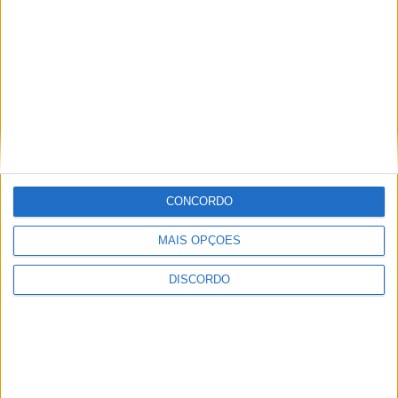
CONCORDO
MAIS OPÇÕES
DISCORDO
Festival da Juventude em Barcelos promete dois dias intensos
de animação