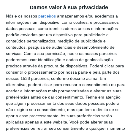
Podem ser efetuadas no Posto de Turismo ou através
Damos valor à sua privacidade
dos seguintes contactos: turismo@cm-barcelos.pt ou
Nós e os nossos
parceiros
armazenamos e/ou acedemos a
informações num dispositivo, como cookies, e processamos
pelo telefone 253 811 882.
dados pessoais, como identificadores únicos e informações
padrão enviadas por um dispositivo para publicidade e
conteúdos personalizados, medição de publicidade e
conteúdos, pesquisa de audiências e desenvolvimento de
serviços.
Com a sua permissão, nós e os nossos parceiros
poderemos usar identificação e dados de geolocalização
precisos através da procura de dispositivos. Poderá clicar para
consentir o processamento por nossa parte e pela parte dos
nossos 1538 parceiros, conforme descrito acima. Em
alternativa, poderá clicar para recusar o consentimento ou para
aceder a informações mais pormenorizadas e alterar as suas
preferências antes de dar consentimento.
Tenha em atenção
que algum processamento dos seus dados pessoais poderá
não exigir o seu consentimento, mas que tem o direito de se
opor a esse processamento. As suas preferências serão
aplicadas apenas a este website. Você pode alterar suas
O Programa “Caminhar para conhecer Barcelos” tem
preferências ou retirar seu consentimento a qualquer momento
previstas as seguintes ações: