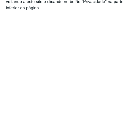
voltando a este site e clicando no botão "Privacidade" na parte
inferior da página.
Turismo cultural
22 de fevereiro – Rota do Românico
Turismo de natureza – Caminhar para Conhecer
Barcelos – (8 rotas)
9 março – PR5 BCL- No trilho da Sra. Da
Consolação às Margens do Cávado (8h30-13h00)
12 abril – Por terras dos chapéus de palha (8h30-
13h00)
17 maio – Do Vale do Neiva ao Monte da Carmona
(14h00-18h30)
14 junho – Pelos trilhos do Monte de Airó (8h30-
13h00)
12 julho – Por terras do volfrâmio (8h30-13h00)