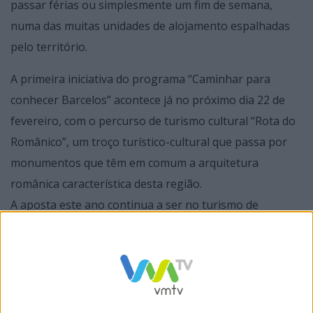
passar férias ou simplesmente um fim de semana,
numa das muitas unidades de alojamento espalhadas
pelo território.
A primeira iniciativa do programa “Caminhar para
conhecer Barcelos” acontece já no próximo dia 22 de
fevereiro, com o percurso de turismo cultural “Rota do
Românico”, um troço turístico-cultural que passa por
monumentos que têm em comum a arquitetura
românica característica desta região.
A aposta este ano continua a ser no turismo de
experiências, destacando-se os produtos regionais e as
características únicas do concelho.
As inscrições para a participação neste programa são
gratuitas, mas obrigatórias e limitadas ao número de
lugares, e abrem 10 dias úteis antes de cada ação.