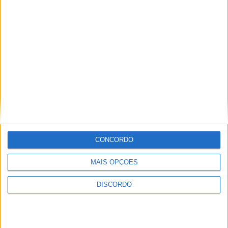
A tradição voltou a ganhar vida em Barcelos com a 43ª Mostra
Internacional de Artesanato e Cerâmica
CONCORDO
MAIS OPÇÕES
DISCORDO