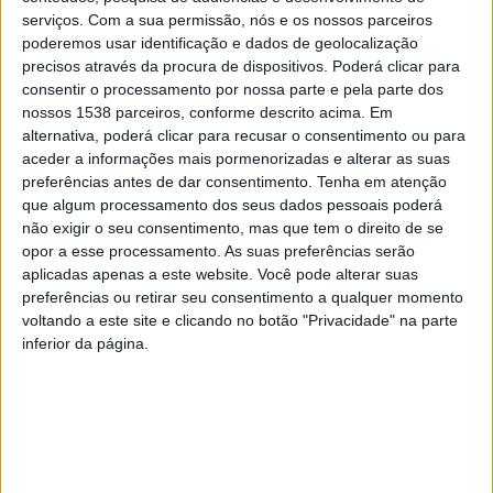
Vitória Sport Clube, a revolução do 25 de Abril e as suas
serviços.
Com a sua permissão, nós e os nossos parceiros
posteriores convulsões sociais e muitas outras
poderemos usar identificação e dados de geolocalização
precisos através da procura de dispositivos. Poderá clicar para
instituições e pessoas da nossa cidade. Temos aqui
consentir o processamento por nossa parte e pela parte dos
uma excelente base para uma melhor compreensão da
nossos 1538 parceiros, conforme descrito acima. Em
alternativa, poderá clicar para recusar o consentimento ou para
segunda metade do século XX em Guimarães,
aceder a informações mais pormenorizadas e alterar as suas
permitindo múltiplas atividades que podem ser
preferências antes de dar consentimento.
Tenha em atenção
realizadas”.
que algum processamento dos seus dados pessoais poderá
não exigir o seu consentimento, mas que tem o direito de se
opor a esse processamento. As suas preferências serão
aplicadas apenas a este website. Você pode alterar suas
preferências ou retirar seu consentimento a qualquer momento
voltando a este site e clicando no botão "Privacidade" na parte
Estes fotogramas são uma parte do espólio da antiga
inferior da página.
Foto Simão, realizados durante 40 anos e focam vários
temas da vida Vimaranense, com um grande destaque
para o seu Centro Histórico classificado pela UNESCO
como Património Cultural da Humanidade.