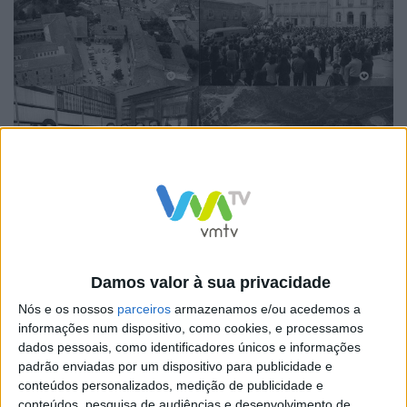
Para a Vereadora da Cultura, Adelina Paula Pinto, “esta
foi uma aquisição que me deixou extremamente feliz,
pois sabia da sua existência há algum tempo, sendo
Damos valor à sua privacidade
trabalhada pelos nossos técnicos há alguns meses,
Nós e os nossos
parceiros
armazenamos e/ou acedemos a
informações num dispositivo, como cookies, e processamos
pois o seu valor é inestimável e retrata muito bem as
dados pessoais, como identificadores únicos e informações
vivências do nosso Centro Histórico, com o edificado e
padrão enviadas por um dispositivo para publicidade e
as pessoas a terem uma grande predominância, o
conteúdos personalizados, medição de publicidade e
conteúdos, pesquisa de audiências e desenvolvimento de