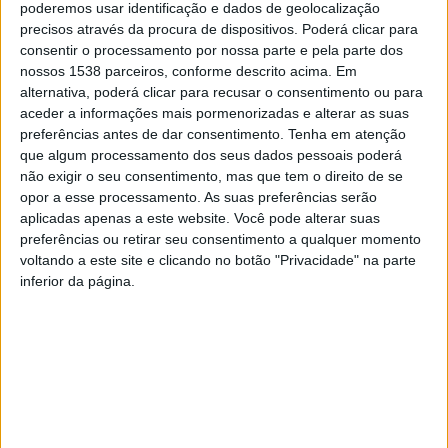
poderemos usar identificação e dados de geolocalização
precisos através da procura de dispositivos. Poderá clicar para
consentir o processamento por nossa parte e pela parte dos
nossos 1538 parceiros, conforme descrito acima. Em
Este ano o projecto promete enriquecer o Bairro com
alternativa, poderá clicar para recusar o consentimento ou para
duas novas pinturas murais, mas também com
aceder a informações mais pormenorizadas e alterar as suas
preferências antes de dar consentimento.
Tenha em atenção
conversas, exposições, oficinas abertas a famílias e ao
que algum processamento dos seus dados pessoais poderá
público em geral e visitas guiadas aos murais
não exigir o seu consentimento, mas que tem o direito de se
opor a esse processamento. As suas preferências serão
realizados. Para além de oferecer aos mais novos a
aplicadas apenas a este website. Você pode alterar suas
oportunidade de adquirir competências e saberes
preferências ou retirar seu consentimento a qualquer momento
voltando a este site e clicando no botão "Privacidade" na parte
artísticos, o projecto também servirá como estímulo
inferior da página.
aos jovens para valorizar o património cultural,
artístico e histórico do Bairro.
A operação ATLAS resulta de uma candidatura ao
NORTE-07-4230-FSE-000078 – CULTURA PARA TODOS,
sendo cofinanciada no âmbito do Programa