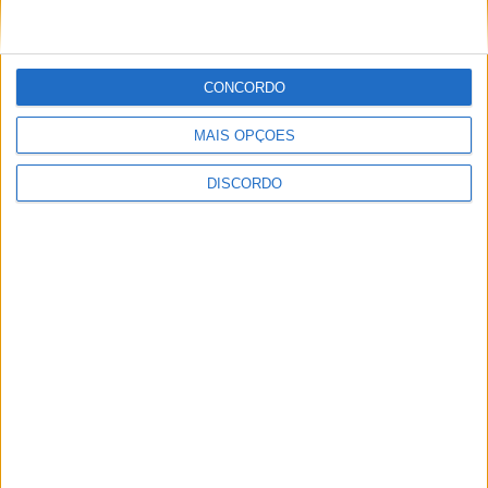
Vila de Rossas em Vieira do Minho celebrou 25 anos
CONCORDO
MAIS OPÇÕES
DISCORDO