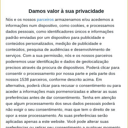
Damos valor à sua privacidade
Nós e os nossos
parceiros
armazenamos e/ou acedemos a
informações num dispositivo, como cookies, e processamos
dados pessoais, como identificadores únicos e informações
padrão enviadas por um dispositivo para publicidade e
K88H Bluetooth Smart Watch Heart Rate Monitor
conteúdos personalizados, medição de publicidade e
conteúdos, pesquisa de audiências e desenvolvimento de
Smartwatch
serviços.
Com a sua permissão, nós e os nossos parceiros
poderemos usar identificação e dados de geolocalização
Cupão: GBFEB154
precisos através da procura de dispositivos. Poderá clicar para
consentir o processamento por nossa parte e pela parte dos
nossos 1538 parceiros, conforme descrito acima. Em
alternativa, poderá clicar para recusar o consentimento ou para
aceder a informações mais pormenorizadas e alterar as suas
preferências antes de dar consentimento.
Tenha em atenção
que algum processamento dos seus dados pessoais poderá
não exigir o seu consentimento, mas que tem o direito de se
opor a esse processamento. As suas preferências serão
aplicadas apenas a este website. Você pode alterar suas
preferências ou retirar seu consentimento a qualquer momento