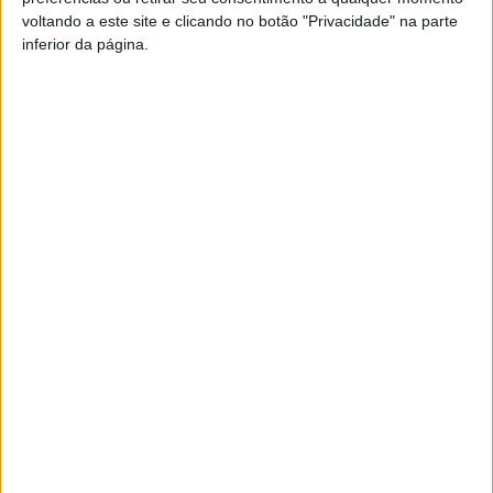
voltando a este site e clicando no botão "Privacidade" na parte
inferior da página.
VOYO i7 Notebook
Cupão: GBFEB156