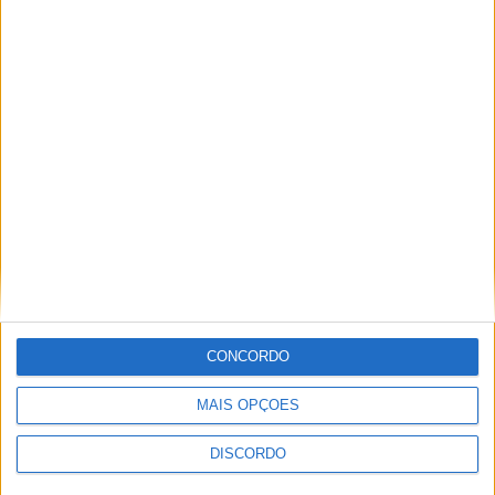
A tradição voltou a ganhar vida em Barcelos com a 43ª Mostra
Internacional de Artesanato e Cerâmica
CONCORDO
MAIS OPÇÕES
DISCORDO