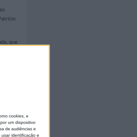
 ao
atrício
ada, que
s de
iário e
os
omo cookies, e
 horário
por um dispositivo
nharia &
sa de audiências e
usar identificação e