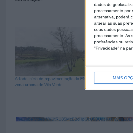
dados de geolocaliza
processamento por n
alternativa, poderá
alterar as suas pref
seus dados pessoais
processamento. As s
preferências ou reti
"Privacidade" na part
MAIS OP
Adiado início de repavimentação da EN 101 na
Variante a Vila
zona urbana de Vila Verde
estudo prévio
YouTube Video VVUtRU85MzBBcHpOcU5BUnpKX0wyV1ZB