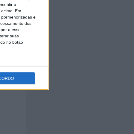
nsentir o
o acima. Em
is pormenorizadas e
ocessamento dos
opor a esse
terar suas
ndo no botão
CORDO
ra em