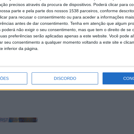
ção precisos através da procura de dispositivos. Poderá clicar para co
ossa parte e pela parte dos nossos 1538 parceiros, conforme descrit
 clicar para recusar o consentimento ou para aceder a informações ma
erências antes de dar consentimento.
Tenha em atenção que algum pr
 poderá não exigir o seu consentimento, mas que tem o direito de se 
uas preferências serão aplicadas apenas a este website. Você pode al
rar seu consentimento a qualquer momento voltando a este site e clica
e inferior da página.
ÇÕES
DISCORDO
CON
 Verde: IP lança concurso para
GNR detém homem por furto de cartei
Vila Verde
LkR5TmFiVWVZZDhv