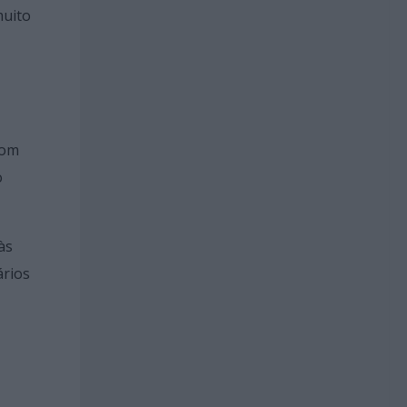
muito
com
o
às
ários