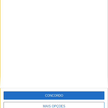
PAÍS
Jornadas de Saúde do Minho e futuro
do Centro de Saúde de Vieira do
Minho
20 OUTUBRO, 2017
Jornadas de Saúde do Minho e futuro do Centro de Saúde de
Vieira do Minho “Vieira do Minho e Vila Verde são dos...
CONCORDO
MAIS OPÇÕES