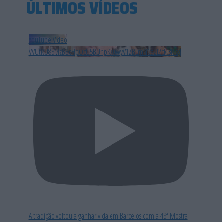
ÚLTIMOS VÍDEOS
YouTube Video
VVUtRU85MzBBcHpOcU5BUnpKX0wyV1ZBLmNCa2l2ckl3RkxJ
A tradição voltou a ganhar vida em Barcelos com a 43ª Mostra