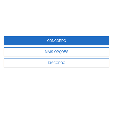
CONCORDO
MAIS OPÇÕES
Vila de Rossas em Vieira do Minho celebrou 25 anos
DISCORDO