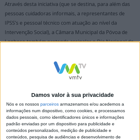
Através desta iniciativa (que se destina, para além das
pessoas cuidadoras informais, a representantes de
IPSS’s e pessoal técnico com atuação ao nível da
Intervenção Social), a Câmara Municipal da Póvoa de
Lanhoso também pretende assinalar o Dia Nacional do
Cuidador Informal (5 de novembro).
O Centro Interpretativo Maria da Fonte é o local
Damos valor à sua privacidade
escolhido para este evento. Com o acolhimento
Nós e os nossos
parceiros
armazenamos e/ou acedemos a
agendado para as 9h45, a iniciativa “Juntos a Cuidar”
informações num dispositivo, como cookies, e processamos
propõe, para as 10h00, a sessão de abertura com a
dados pessoais, como identificadores únicos e informações
intervenção da Vice-Presidente e Vereadora da Câmara
padrão enviadas por um dispositivo para publicidade e
conteúdos personalizados, medição de publicidade e
Municipal da Póvoa de Lanhoso, Fátima Moreira.
conteúdos, pesquisa de audiências e desenvolvimento de