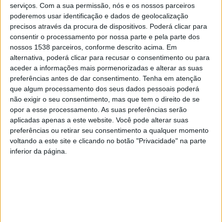
serviços.
Com a sua permissão, nós e os nossos parceiros
Segue-se uma dinâmica do grupo de cuidadoras
poderemos usar identificação e dados de geolocalização
informais integradas no Grupo de Ajuda Mútua,
precisos através da procura de dispositivos. Poderá clicar para
consentir o processamento por nossa parte e pela parte dos
resposta dinamizada pelo Gabinete de Apoio ao
nossos 1538 parceiros, conforme descrito acima. Em
Cuidador Informal da Autarquia Povoense.
alternativa, poderá clicar para recusar o consentimento ou para
aceder a informações mais pormenorizadas e alterar as suas
preferências antes de dar consentimento.
Tenha em atenção
que algum processamento dos seus dados pessoais poderá
não exigir o seu consentimento, mas que tem o direito de se
opor a esse processamento. As suas preferências serão
Pelas 11h00, representantes da Segurança Social irão
aplicadas apenas a este website. Você pode alterar suas
abordar o Estatuto do Cuidador Informal; seguindo-se
preferências ou retirar seu consentimento a qualquer momento
voltando a este site e clicando no botão "Privacidade" na parte
a participação da Equipa de Cuidados Continuados
inferior da página.
Integrados do Centro de Saúde da Unidade da Póvoa de
Lanhoso. Por fim, realiza-se um debate e o
encerramento.
Através do Gabinete de Apoio ao Cuidador Informal,