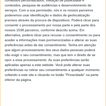
conteúdos personalizados, medição de publicidade e
conteúdos, pesquisa de audiências e desenvolvimento de
O Festival conta com a participação de sete grupos de
serviços.
Com a sua permissão, nós e os nossos parceiros
poderemos usar identificação e dados de geolocalização
alunos de diferentes escolas e jardins-de-infância do
precisos através da procura de dispositivos. Poderá clicar para
concelho de Vila Verde, a par das interpretações que
consentir o processamento por nossa parte e pela parte dos
nossos 1538 parceiros, conforme descrito acima. Em
serão assumidas por grupos vindos de Ponte da Barca,
alternativa, poderá clicar para recusar o consentimento ou para
Póvoa de Varzim e Ventosela – Galiza, além do “Projeto
aceder a informações mais pormenorizadas e alterar as suas
Expressar”.
preferências antes de dar consentimento.
Tenha em atenção
que algum processamento dos seus dados pessoais poderá
não exigir o seu consentimento, mas que tem o direito de se
opor a esse processamento. As suas preferências serão
aplicadas apenas a este website. Você pode alterar suas
preferências ou retirar seu consentimento a qualquer momento
A abertura do Festival está agendada para as 10h00,
voltando a este site e clicando no botão "Privacidade" na parte
começando com a interpretação da peça “Por quem der
inferior da página.
mais” pelo clube de teatro ‘VerdEmCena’ da Escola
Secundária de Vila Verde.
Pelo palco passarão ainda crianças dos jardins-de-