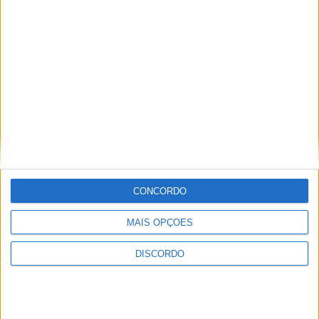
Festival da Juventude em Barcelos promete dois dias intensos
de animação
CONCORDO
MAIS OPÇÕES
DISCORDO
Vila de Rossas em Vieira do Minho celebrou 25 anos