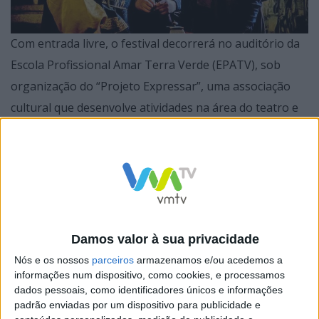
Com entrada livre, o festival decorrerá no auditório da
Escola Profissional Amar Terra Verde (EPATV), sob
organização do “Projeto Expressar”, uma associação
cultural que desenvolve atividades na área do teatro e
dinamização de eventos culturais, especialmente
direcionada para crianças e jovens.
Promover a interação dos jovens com a comunidade,
Damos valor à sua privacidade
privilegiando o teatro como meio de ação e afirmação
Nós e os nossos
parceiros
armazenamos e/ou acedemos a
social dos jovens é o objetivo da organização, que
informações num dispositivo, como cookies, e processamos
dados pessoais, como identificadores únicos e informações
conta com o apoio do Município de Vila Verde e da
padrão enviadas por um dispositivo para publicidade e
Direção Regional de Cultura do Norte.