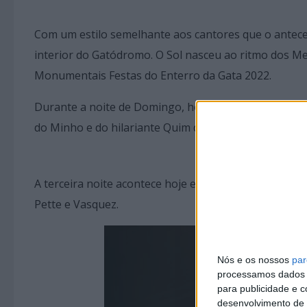
Com um estilo semelhante aos cantores que o antece
interior do Gatódromo. O Sol nasceu ao ritmo dos Me
Monumentais Festas do Enterro da Gata 2022.
Durante a noite de Domingo, houve muita tradição e
do Minho e do hilariante Quim das Remisturas.
A terceira noite acontece hoje e todos os estudante
Pette e Vasquez.
Nós e os nossos
par
processamos dados p
para publicidade e 
desenvolvimento de 