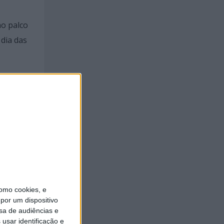
no palco
dia das
idade
ugged,
omo cookies, e
por um dispositivo
sa de audiências e
usar identificação e