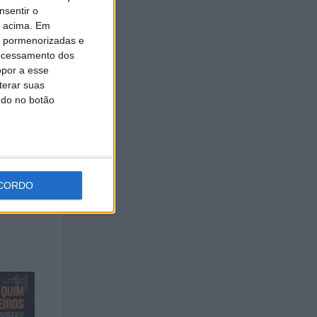
nsentir o
o acima. Em
is pormenorizadas e
ocessamento dos
opor a esse
terar suas
ndo no botão
CORDO