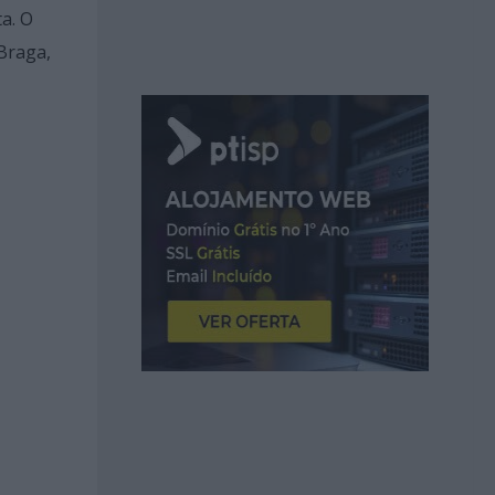
a. O
 Braga,