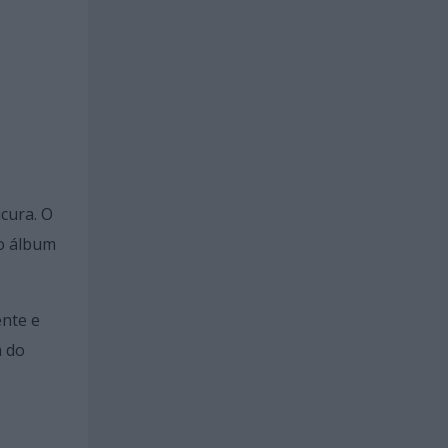
ucura. O
do álbum
ente e
m do