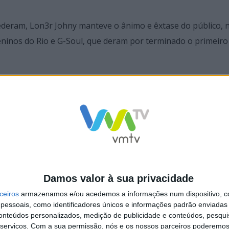
deram, Lon3r Johny manteve o ânimo e êxtase do público, 
ninos do Rio e G-Soul, que deram por terminado o primeiro 
 diversão, com as atuações dos Grupos Culturais da Univers
s vão poder contar com Chico da Tina, David & Miguel, Umpl
Damos valor à sua privacidade
ceiros
armazenamos e/ou acedemos a informações num dispositivo, c
essoais, como identificadores únicos e informações padrão enviadas 
conteúdos personalizados, medição de publicidade e conteúdos, pesqui
serviços.
Com a sua permissão, nós e os nossos parceiros poderemos 