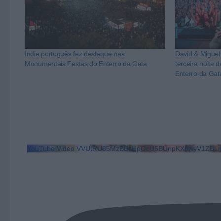
Indie português fez destaque nas
David & Miguel
Monumentais Festas do Enterro da Gata
terceira noite
Enterro da Gat
YouTube Video VVUtRU85MzBBcHpOcU5BUnpKX0wyV1ZBLm