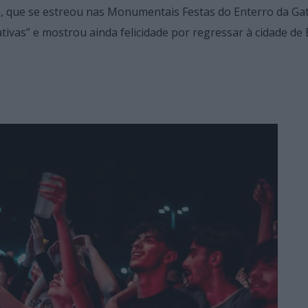
e, que se estreou nas Monumentais Festas do Enterro da Gat
tivas” e mostrou ainda felicidade por regressar à cidade de