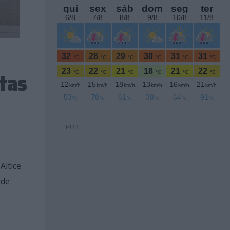
tas
PUB
Altice
 de