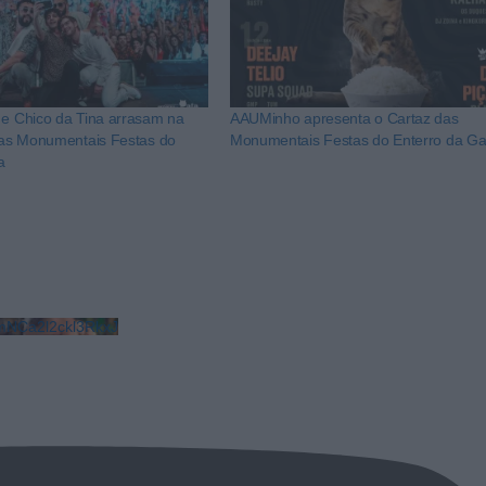
 e Chico da Tina arrasam na
AAUMinho apresenta o Cartaz das
 das Monumentais Festas do
Monumentais Festas do Enterro da Ga
a
NCa2l2ckl3RkxJ