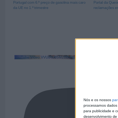
Portugal com 6.º preço de gasolina mais caro
Portal da Quei
da UE no 1.º trimestre
reclamações e
YouTube Video VVUtRU85MzBBcHpOcU5BUnpKX0wyV1ZBLm
Nós e os nossos
par
processamos dados p
para publicidade e 
desenvolvimento de 