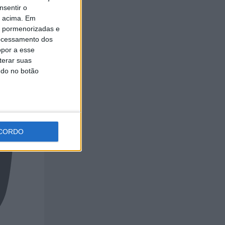
nsentir o
o acima. Em
is pormenorizadas e
ocessamento dos
opor a esse
terar suas
ndo no botão
CORDO