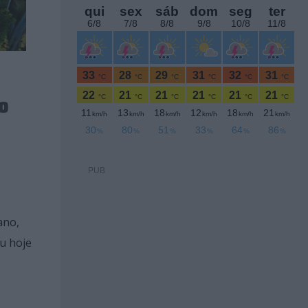
º
PUB
ano,
u hoje