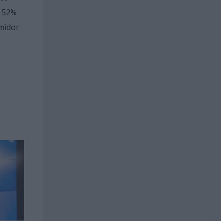
e 52%
umidor