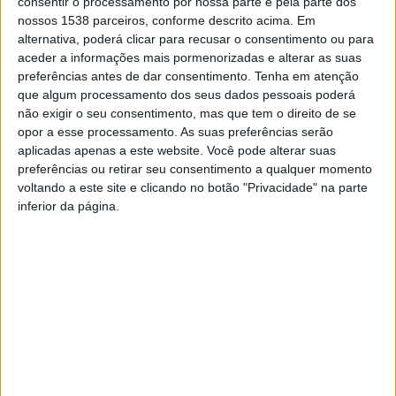
consentir o processamento por nossa parte e pela parte dos
nossos 1538 parceiros, conforme descrito acima. Em
alternativa, poderá clicar para recusar o consentimento ou para
aceder a informações mais pormenorizadas e alterar as suas
preferências antes de dar consentimento.
Tenha em atenção
A inauguração do espaço, que estará ao dispor de toda
que algum processamento dos seus dados pessoais poderá
a comunidade de Parada de Bouro, acontecerá em
não exigir o seu consentimento, mas que tem o direito de se
opor a esse processamento. As suas preferências serão
breve.
aplicadas apenas a este website. Você pode alterar suas
preferências ou retirar seu consentimento a qualquer momento
voltando a este site e clicando no botão "Privacidade" na parte
inferior da página.
Autarquia
Executivo
requalifica antiga
Vieirense visitou a
Escola Primária de
freguesia de
Parada de Bouro
Parada de Bouro