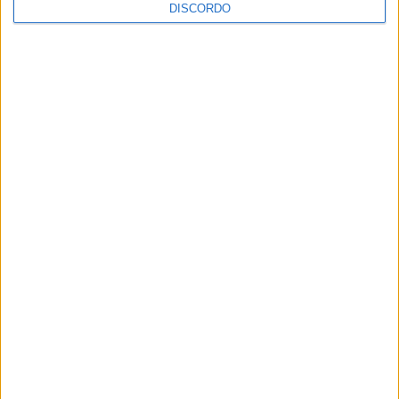
DISCORDO
Vila de Rossas em Vieira do Minho celebrou 25 anos