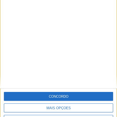
Festival da Juventude em Barcelos promete dois dias intensos
de animação
CONCORDO
MAIS OPÇÕES