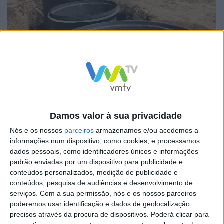
No dia 03 de agosto, o presidente do Município,
António Cardoso, deslocou-se ao local para
acompanhar o desenvolvimento da obra. Neste
momento está a proceder-se à colocação de um
Damos valor à sua privacidade
ecoponto subterrâneo.
Nós e os nossos
parceiros
armazenamos e/ou acedemos a
informações num dispositivo, como cookies, e processamos
dados pessoais, como identificadores únicos e informações
A requalificação desta infraestrutura vai de encontro à
padrão enviadas por um dispositivo para publicidade e
política de promoção da qualidade ambiental,
conteúdos personalizados, medição de publicidade e
urbanística e paisagística da Autarquia, que nos últimos
conteúdos, pesquisa de audiências e desenvolvimento de
serviços.
Com a sua permissão, nós e os nossos parceiros
anos tem procedido à recuperação de inúmeras antigas
poderemos usar identificação e dados de geolocalização
Escolas Primárias, por todo o concelho.
precisos através da procura de dispositivos. Poderá clicar para