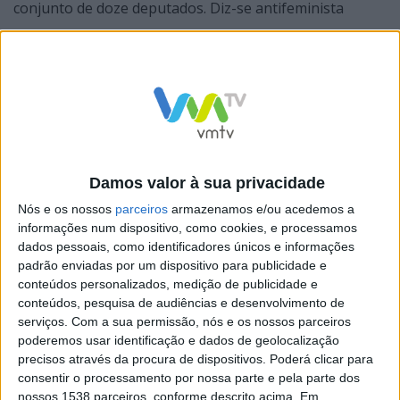
conjunto de doze deputados. Diz-se antifeminista
porque considera que a luta feminista “deixa-nos
cativas de uma narrativa em que a complementaridade
que pode haver entre homem e mulher é
subvalorizada”.
Damos valor à sua privacidade
Nós e os nossos
parceiros
armazenamos e/ou acedemos a
Joana Amaral Dias, comentadora CNN, acusa Rita
informações num dispositivo, como cookies, e processamos
Matias de ter “vergonha das ideias” do seu partido e de
dados pessoais, como identificadores únicos e informações
padrão enviadas por um dispositivo para publicidade e
ser “cobarde” por não assumir “o que tem sido repetido
conteúdos personalizados, medição de publicidade e
por André Ventura e Chega”.
conteúdos, pesquisa de audiências e desenvolvimento de
serviços.
Com a sua permissão, nós e os nossos parceiros
Pode assistir à entrevista
aqui
.
poderemos usar identificação e dados de geolocalização
precisos através da procura de dispositivos. Poderá clicar para
consentir o processamento por nossa parte e pela parte dos
nossos 1538 parceiros, conforme descrito acima. Em