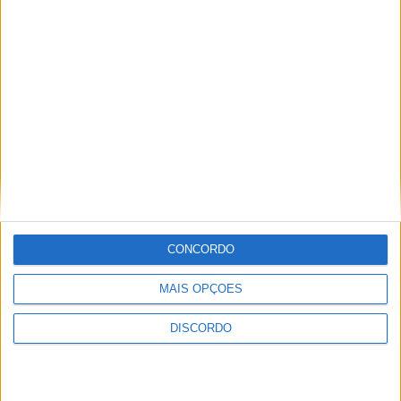
Festival da Juventude em Barcelos promete dois dias intensos
de animação
CONCORDO
MAIS OPÇÕES
DISCORDO
Vila de Rossas em Vieira do Minho celebrou 25 anos