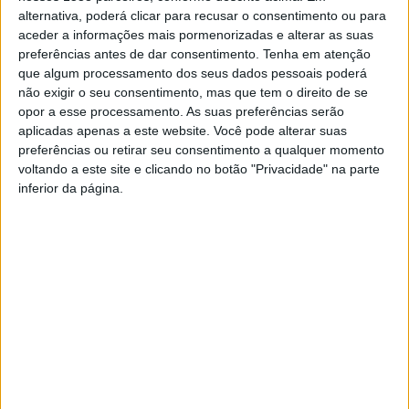
alternativa, poderá clicar para recusar o consentimento ou para
aceder a informações mais pormenorizadas e alterar as suas
preferências antes de dar consentimento.
Tenha em atenção
que algum processamento dos seus dados pessoais poderá
não exigir o seu consentimento, mas que tem o direito de se
opor a esse processamento. As suas preferências serão
aplicadas apenas a este website. Você pode alterar suas
preferências ou retirar seu consentimento a qualquer momento
Legislativas 2022: Marisa
Exposição itinerante “Viagem
voltando a este site e clicando no botão "Privacidade" na parte
Matias diz que a prioridade
Cigana” chega a Fornelos na
inferior da página.
na Albufeira da Caniçada
quinta-feira
deve ser a proteção da
natureza
TC dá dois dias a André
Ventura, Tiago Mayan e
Eduardo Baptista para
“suprirem irregularidades”