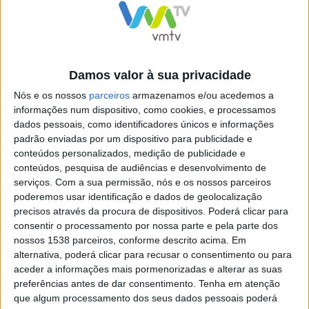
de Ópera Portuguesa (LOP).
Damos valor à sua privacidade
A primeira conferência do ciclo “A Mulher portuguesa e
Nós e os nossos
parceiros
armazenamos e/ou acedemos a
a multifuncionalidade do seu papel no decurso da
informações num dispositivo, como cookies, e processamos
História” seguiu-se, com as intervenções de Paulo
dados pessoais, como identificadores únicos e informações
padrão enviadas por um dispositivo para publicidade e
Freitas, Coordenador do CIMF, com a comunicação “A
conteúdos personalizados, medição de publicidade e
Revolta da Maria da Fonte” e de Duarte Azinheira,
conteúdos, pesquisa de audiências e desenvolvimento de
serviços.
Com a sua permissão, nós e os nossos parceiros
Administrador da Imprensa Nacional Casa da Moeda,
poderemos usar identificação e dados de geolocalização
com a comunicação “Francisco Teixeira de Queiroz”. “A
precisos através da procura de dispositivos. Poderá clicar para
escrita da “nova muller” en Galicia: Rosalía de Castro
consentir o processamento por nossa parte e pela parte dos
nossos 1538 parceiros, conforme descrito acima. Em
como precursora do feminismo” foi o tema da
alternativa, poderá clicar para recusar o consentimento ou para
comunicação que Maria López Sández, da Universidade
aceder a informações mais pormenorizadas e alterar as suas
preferências antes de dar consentimento.
Tenha em atenção
de Santiago de Compostela irá apresentar.
que algum processamento dos seus dados pessoais poderá