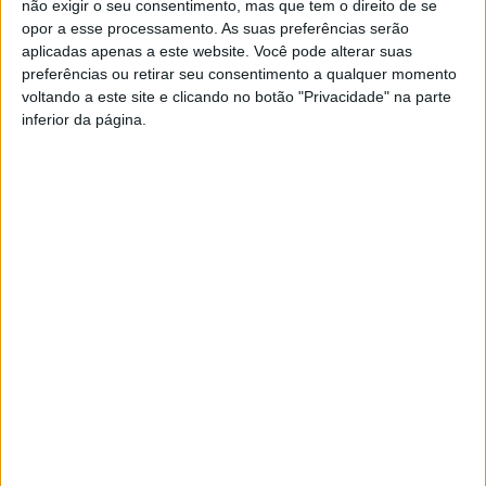
não exigir o seu consentimento, mas que tem o direito de se
Pelas 18h30, o Grupo Cénico Povoense subiu ao palco
opor a esse processamento. As suas preferências serão
do Theatro Club, sala de espetáculos povoense
aplicadas apenas a este website. Você pode alterar suas
preferências ou retirar seu consentimento a qualquer momento
contígua ao CIMF, para apresentar um excerto da peça
voltando a este site e clicando no botão "Privacidade" na parte
de teatro “Revolução da Maria da Fonte”, que estreou
inferior da página.
no passado sábado. Com este momento, encerrou-se,
assim, o primeiro dia da Semana Maria da Fonte.
Estreia moderna da opereta Maria da Fonte – 12 de
Novembro
Marcada para dia 12 de Novembro está a estreia
moderna da opereta Maria da Fonte, pelas 17h00, no
grande Auditório do Centro Cultural de Belém.