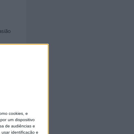
asião
s
a UE e
omo cookies, e
por um dispositivo
l
sa de audiências e
po, mas
usar identificação e