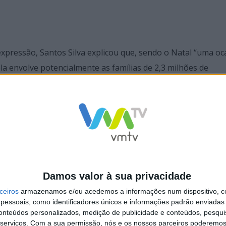
xpressão, Santos Silva explicou que, sendo o Natal “uma oc
la envolve potencialmente as famílias de 2,3 milhões de
 ascende a 5 milhões quando se contam também os que já
er o vírus de forma a preservarmos esse bem maior que é a
centando que, para fora da Europa, o Ministério dos Negócio
agens não essenciais”, “designadamente para países fora d
Damos valor à sua privacidade
ceiros
armazenamos e/ou acedemos a informações num dispositivo, c
essoais, como identificadores únicos e informações padrão enviadas 
re eventuais novos fechos de fronteiras na UE ante o atua
conteúdos personalizados, medição de publicidade e conteúdos, pesqui
rtugal sempre foi e continua a ser contra medidas desse ti
serviços.
Com a sua permissão, nós e os nossos parceiros poderemos 