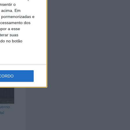
nsentir o
sempre
o acima. Em
is pormenorizadas e
ocessamento dos
opor a esse
terar suas
ndo no botão
CORDO
overno
tal