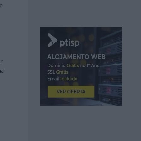
de
ar
na