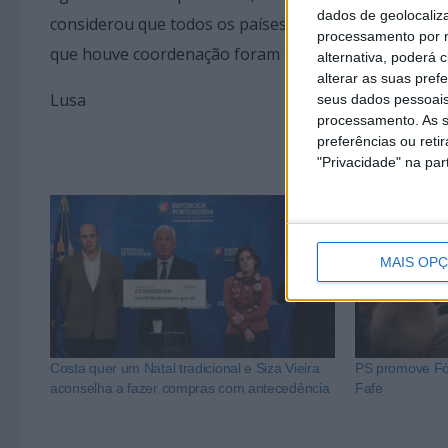
dados de geolocaliza
considerou que todos os países da UE “aprenderam b
processamento por n
que houve coordenação foram criadas “melhores con
alternativa, poderá
alterar as suas pref
Lusa
seus dados pessoais
processamento. As s
preferências ou reti
"Privacidade" na part
MAIS OP
Costa quer um Natal tradicional e Siza Vieira
PS promove Fó
aconselha a fazer compras com antecedência
Fafe