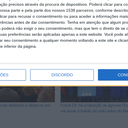
ção precisos através da procura de dispositivos. Poderá clicar para co
astante com o resultado que isso teve” e sabem hoje que 
ossa parte e pela parte dos nossos 1538 parceiros, conforme descrit
dições combater pandemia”.
 clicar para recusar o consentimento ou para aceder a informações ma
erências antes de dar consentimento.
Tenha em atenção que algum pr
 poderá não exigir o seu consentimento, mas que tem o direito de se 
uas preferências serão aplicadas apenas a este website. Você pode al
rar seu consentimento a qualquer momento voltando a este site e clica
e inferior da página.
ÇÕES
DISCORDO
CON
rum dedicado à diáspora em
Covid-19: Se a situação se agravar G
vai puxar o travão de mão antes do Na