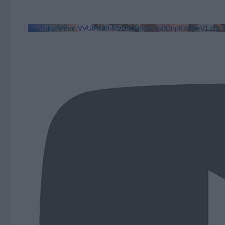
YouTube Video VVUtRU85MzBBcHpOcU5BUnpKX0wyV1ZBLm