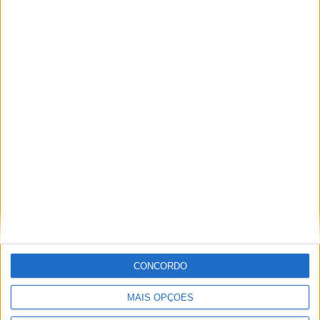
Vieira d'Alma inaugura com casa cheia e muita emoção em
Vieira do Minho
CONCORDO
MAIS OPÇÕES