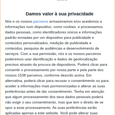
Damos valor à sua privacidade
Nós e os nossos
parceiros
armazenamos e/ou acedemos a
Estudou Ciências Bíblicas em Roma e viveu em Lisboa,
informações num dispositivo, como cookies, e processamos
dados pessoais, como identificadores únicos e informações
onde, foi professor e vice-reitor da Universidade
padrão enviadas por um dispositivo para publicidade e
Católica Portuguesa, a instituição que escolheu para o
conteúdos personalizados, medição de publicidade e
doutoramento em Teologia Bíblica.
conteúdos, pesquisa de audiências e desenvolvimento de
serviços.
Com a sua permissão, nós e os nossos parceiros
poderemos usar identificação e dados de geolocalização
Entre as várias funções eclesiásticas que exerceu, foi
precisos através da procura de dispositivos. Poderá clicar para
publicando uma vasta obra de poesia, ensaio e teatro.
consentir o processamento por nossa parte e pela parte dos
Colaborou em muitos outros livros como tradutor e
nossos 1538 parceiros, conforme descrito acima. Em
alternativa, poderá clicar para recusar o consentimento ou para
organizador.
aceder a informações mais pormenorizadas e alterar as suas
preferências antes de dar consentimento.
Tenha em atenção
que algum processamento dos seus dados pessoais poderá
não exigir o seu consentimento, mas que tem o direito de se
Considerou a poesia, a arte de resistir ao tempo e viu a
opor a esse processamento. As suas preferências serão
sua obra, como autor, distinguida com vários prémios,
aplicadas apenas a este website. Você pode alterar suas