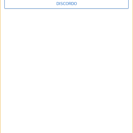
DISCORDO
A tradição voltou a ganhar vida em Barcelos com a 43ª Mostra
Internacional de Artesanato e Cerâmica