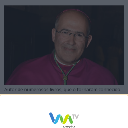
Autor de numerosos livros, que o tornaram conhecido
pelos portugueses dos mais diversos quadrantes,
exerce atualmente as funções de arquivista nos
arquivos secretos do Vaticano, sendo bibliotecário da
Biblioteca Apostólica.