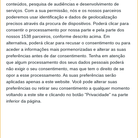
conteúdos, pesquisa de audiências e desenvolvimento de
serviços.
Com a sua permissão, nós e os nossos parceiros
poderemos usar identificação e dados de geolocalização
Quando conseguiram retirar a criança do carro, o
precisos através da procura de dispositivos. Poderá clicar para
consentir o processamento por nossa parte e pela parte dos
menino aparentava estar desorientado e com
nossos 1538 parceiros, conforme descrito acima. Em
dificuldades de respiração. De acordo com o “El Mundo”,
alternativa, poderá clicar para recusar o consentimento ou para
aceder a informações mais pormenorizadas e alterar as suas
terá dito aos médicos que o assistiram que sentia
preferências antes de dar consentimento.
Tenha em atenção
entorpecimentos nos membros devido à posição que
que algum processamento dos seus dados pessoais poderá
não exigir o seu consentimento, mas que tem o direito de se
adaptou para conseguir esconder-se no carro.
opor a esse processamento. As suas preferências serão
aplicadas apenas a este website. Você pode alterar suas
preferências ou retirar seu consentimento a qualquer momento
“A criança foi encontrada durante uma busca exaustiva
voltando a este site e clicando no botão "Privacidade" na parte
inferior da página.
no painel do carro. Um dos polícias sentiu o corpo de
uma pessoa depois de ter introduzido a mão e quando
arrancou uma parte do painel reparou que estava lá
uma criança”, disse, no sábado, a Guarda Civil em