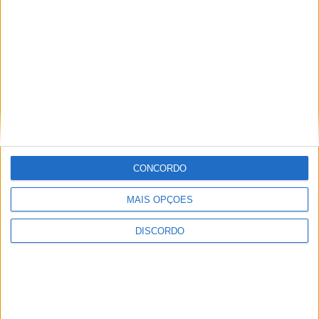
CONCORDO
MAIS OPÇÕES
DISCORDO
Vila de Rossas em Vieira do Minho celebrou 25 anos