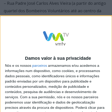
– Rua Padre José Carlos Alves Vieira (a partir do antigo
quartel dos Bombeiros Voluntários até ao centro da
Vila);
– Largo Prof. Brás da Mota
– Rua Camilo Costa
Damos valor à sua privacidade
Neste sentido, a Câmara Municipal apela, desde já, à
Nós e os nossos
parceiros
armazenamos e/ou acedemos a
máxima compreensão dos Vieirenses pelos
informações num dispositivo, como cookies, e processamos
dados pessoais, como identificadores únicos e informações
constrangimentos que possam vir a surgir.
padrão enviadas por um dispositivo para publicidade e
conteúdos personalizados, medição de publicidade e
conteúdos, pesquisa de audiências e desenvolvimento de
serviços.
Com a sua permissão, nós e os nossos parceiros
poderemos usar identificação e dados de geolocalização
precisos através da procura de dispositivos. Poderá clicar para