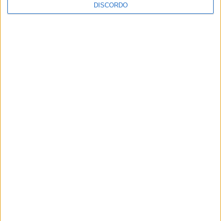
DISCORDO
Vila de Rossas em Vieira do Minho celebrou 25 anos