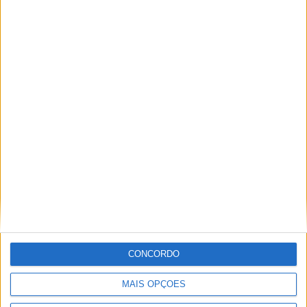
Festival da Juventude em Barcelos promete dois dias intensos
de animação
CONCORDO
MAIS OPÇÕES