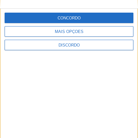
Vila de Rossas em Vieira do Minho celebrou 25 anos
CONCORDO
MAIS OPÇÕES
DISCORDO
Vila Verde prepara-se para voltar a celebrar as suas raízes com
o regresso da Rota das Colheitas