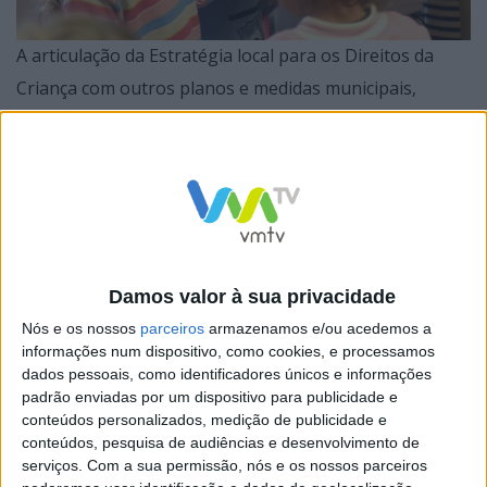
A articulação da Estratégia local para os Direitos da
Criança com outros planos e medidas municipais,
nomeadamente, o Programa Municipal de Apoio
Psicológico, o Programa Municipal de Combate à
Obesidade e o Plano de Mobilidade Urbana
Sustentável, evidencia, segundo a UNICEF, “uma
abordagem integrada que fortalece o impacto das
políticas locais e amplia o bem-estar das crianças”.
Damos valor à sua privacidade
Nós e os nossos
parceiros
armazenamos e/ou acedemos a
informações num dispositivo, como cookies, e processamos
dados pessoais, como identificadores únicos e informações
padrão enviadas por um dispositivo para publicidade e
A organização saúda a implementação de projetos
conteúdos personalizados, medição de publicidade e
inovadores, como o CicloExpresso, que promove
conteúdos, pesquisa de audiências e desenvolvimento de
serviços.
Com a sua permissão, nós e os nossos parceiros
hábitos de mobilidade sustentável desde a infância; e a