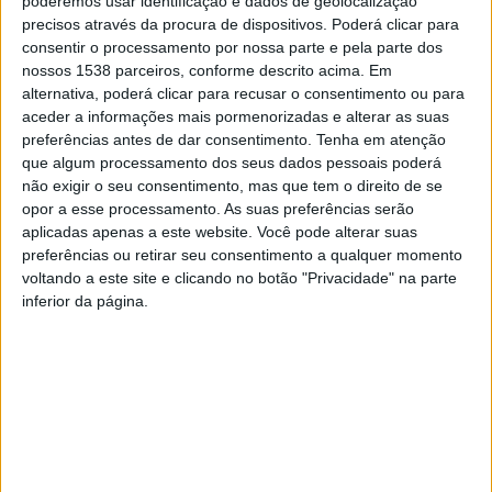
poderemos usar identificação e dados de geolocalização
criação de respostas, nomeadamente para as crianças
precisos através da procura de dispositivos. Poderá clicar para
consentir o processamento por nossa parte e pela parte dos
com deficiência.
nossos 1538 parceiros, conforme descrito acima. Em
alternativa, poderá clicar para recusar o consentimento ou para
“O compromisso do Município em envolver as crianças
aceder a informações mais pormenorizadas e alterar as suas
nas decisões que as afetam reflete também empenho
preferências antes de dar consentimento.
Tenha em atenção
que algum processamento dos seus dados pessoais poderá
de Braga em criar oportunidades reais de participação
não exigir o seu consentimento, mas que tem o direito de se
ativa e significativa das crianças e jovens nas políticas
opor a esse processamento. As suas preferências serão
locais”, sustenta a UNICEF.
aplicadas apenas a este website. Você pode alterar suas
preferências ou retirar seu consentimento a qualquer momento
voltando a este site e clicando no botão "Privacidade" na parte
inferior da página.
Recorde-se que o Município de Braga formalizou em
fevereiro último a adesão ao programa “Cidade Amiga
das Crianças” da UNICEF, uma rede que visa a
promoção dos direitos das crianças nas decisões,
políticas e programas dos municípios portugueses.