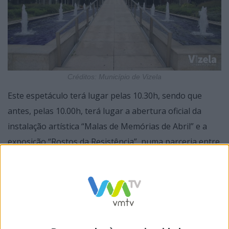
Créditos: Município de Vizela
Este espetáculo terá lugar pelas 10.30h, sendo que
antes, pelas 10.00h, terá lugar a abertura oficial da
instalação artística “Malas de Memórias de Abril” e a
exposição “Rostos da Resistência”, numa parceria entre
a Câmara Municipal e os dois Agrupamentos de
Escolas, na Galeria do Auditório Municipal Francisco
Ferreira.