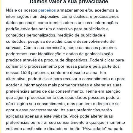
Damos valor à sua privacidade
Exposição “Rostos da resistência”
Nós e os nossos
parceiros
armazenamos e/ou acedemos a
informações num dispositivo, como cookies, e processamos
dados pessoais, como identificadores únicos e informações
Para a comemoração dos 50 anos do 25 de Abril, o AE S.
padrão enviadas por um dispositivo para publicidade e
Bento, Vizela envolveu os alunos do 11º e 12º anos de
conteúdos personalizados, medição de publicidade e
escolaridade, na disciplina de História A, num projeto de
conteúdos, pesquisa de audiências e desenvolvimento de
serviços.
Com a sua permissão, nós e os nossos parceiros
investigação, sob o tema “Rostos da Resistência”, tendo
poderemos usar identificação e dados de geolocalização
por base os processos dos Vizelenses que constam no
precisos através da procura de dispositivos. Poderá clicar para
consentir o processamento por nossa parte e pela parte dos
arquivo da PIDE, existentes no Arquivo Nacional da
nossos 1538 parceiros, conforme descrito acima. Em
Torre do Tombo (ANTT). A partir da série documental
alternativa, poderá clicar para recusar o consentimento ou para
aceder a informações mais pormenorizadas e alterar as suas
«Registo Geral de presos», constituído por mais de 29
preferências antes de dar consentimento.
Tenha em atenção
mil processos, conseguiu-se apurar 12 indivíduos do
que algum processamento dos seus dados pessoais poderá
sexo masculino e 4 do sexo feminino que estão ligados
não exigir o seu consentimento, mas que tem o direito de se
opor a esse processamento. As suas preferências serão
a Vizela por naturalidade e /ou residência e, no caso
aplicadas apenas a este website. Você pode alterar suas
das mulheres, por proximidade ao concelho, que foram
preferências ou retirar seu consentimento a qualquer momento
voltando a este site e clicando no botão "Privacidade" na parte
presos pelas mais diversas razões: “motivos políticos”,