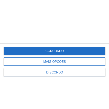
CONCORDO
MAIS OPÇÕES
DISCORDO
Festival da Juventude em Barcelos promete dois dias intensos
de animação