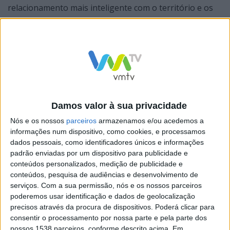
relacionamento mais inteligente com o território e os
consumidores. O inquérito pode ser acedido através do
link
https://docs.google.com/forms/d/1kImK2TVXEow7
WqIO1n1fMKqgw
O Bairro Comercial Digital é uma forma inovadora de
Damos valor à sua privacidade
dinamizar o comércio tradicional, sendo que este
Nós e os nossos
parceiros
armazenamos e/ou acedemos a
projeto pretende apoiar as empresas comerciais e de
informações num dispositivo, como cookies, e processamos
serviços a aumentarem as suas vendas e a melhorarem
dados pessoais, como identificadores únicos e informações
padrão enviadas por um dispositivo para publicidade e
a sua relação com os clientes. Desta forma, contribui-se
conteúdos personalizados, medição de publicidade e
para a criação de empresas mais competitivas e mais
conteúdos, pesquisa de audiências e desenvolvimento de
resilientes, a bem do desenvolvimento do território e
serviços.
Com a sua permissão, nós e os nossos parceiros
poderemos usar identificação e dados de geolocalização
do aumento da qualidade de vida em Barcelos.
precisos através da procura de dispositivos. Poderá clicar para
consentir o processamento por nossa parte e pela parte dos
nossos 1538 parceiros, conforme descrito acima. Em