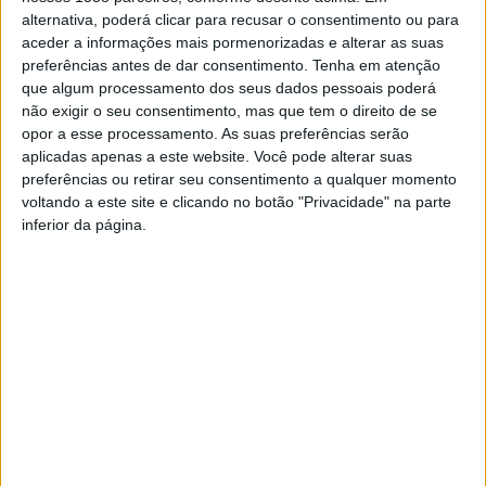
alternativa, poderá clicar para recusar o consentimento ou para
aceder a informações mais pormenorizadas e alterar as suas
O Projeto “Bairros Comerciais Digitais” tem por
preferências antes de dar consentimento.
Tenha em atenção
que algum processamento dos seus dados pessoais poderá
objetivo promover e fomentar o desenvolvimento dos
não exigir o seu consentimento, mas que tem o direito de se
setores do comércio e dos serviços abertos ao
opor a esse processamento. As suas preferências serão
aplicadas apenas a este website. Você pode alterar suas
consumidor, visando a digitalização dos operadores
preferências ou retirar seu consentimento a qualquer momento
económicos e dos seus modelos de negócio, a
voltando a este site e clicando no botão "Privacidade" na parte
promoção do comércio online e da integração digital
inferior da página.
das cadeias de abastecimento e escoamento.
Bairro Comercial Digital em
Câmara e ACIB promovem
Barcelos
sessão de esclarecimento
aos comerciantes sobre