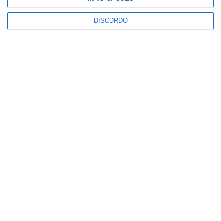
DISCORDO
Vila Verde prepara-se para voltar a celebrar as suas raízes com
o regresso da Rota das Colheitas