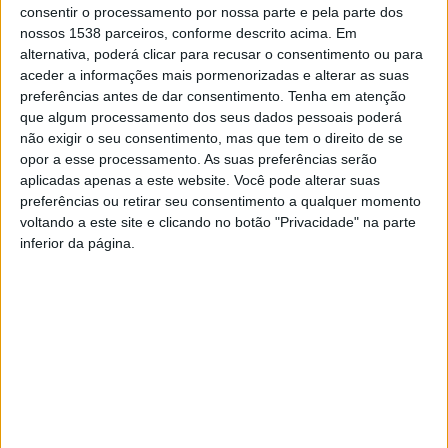
consentir o processamento por nossa parte e pela parte dos
Após os biorresíduos se transformarem em composto
nossos 1538 parceiros, conforme descrito acima. Em
orgânico, os aderentes ao projeto podem contactar as
alternativa, poderá clicar para recusar o consentimento ou para
aceder a informações mais pormenorizadas e alterar as suas
Juntas de Freguesia para recolherem o seu composto
preferências antes de dar consentimento.
Tenha em atenção
orgânico e utilizá-lo nos seus vasos e floreiras.
que algum processamento dos seus dados pessoais poderá
não exigir o seu consentimento, mas que tem o direito de se
A implementação deste projeto conta com o apoio do
opor a esse processamento. As suas preferências serão
aplicadas apenas a este website. Você pode alterar suas
Fundo Ambiental e da Comunidade Intermunicipal do
preferências ou retirar seu consentimento a qualquer momento
Vale do Cávado.
voltando a este site e clicando no botão "Privacidade" na parte
inferior da página.