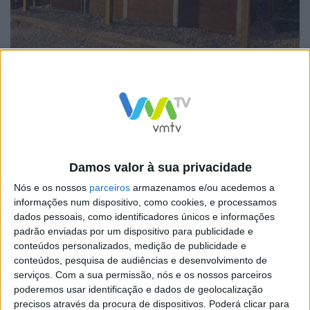
Entretanto, a partir de segunda-feira, os moradores
daquelas zonas vão ser contactados porta a porta por
elementos do Município, devidamente identificados,
para aderirem a este projeto, sendo-lhes entregue um
kit composto por um balde para a separação de
biorresíduos e um cartão de acesso ao compostor
Damos valor à sua privacidade
instalado na ilha. Desta forma, após fazerem a
Nós e os nossos
parceiros
armazenamos e/ou acedemos a
separação dos resíduos orgânicos e/ou resíduos
informações num dispositivo, como cookies, e processamos
dados pessoais, como identificadores únicos e informações
verdes no balde, basta utilizar o cartão para aceder ao
padrão enviadas por um dispositivo para publicidade e
compostor e depositar o seu conteúdo.
conteúdos personalizados, medição de publicidade e
conteúdos, pesquisa de audiências e desenvolvimento de
serviços.
Com a sua permissão, nós e os nossos parceiros
poderemos usar identificação e dados de geolocalização
precisos através da procura de dispositivos. Poderá clicar para