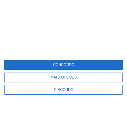
CONCORDO
MAIS OPÇÕES
DISCORDO
Vila de Rossas em Vieira do Minho celebrou 25 anos