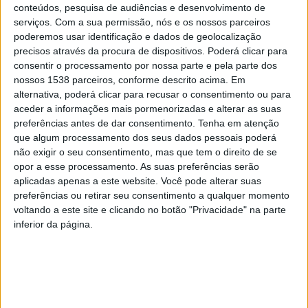
poderá ser feito de modo mais seguro e fácil, sem
conteúdos, pesquisa de audiências e desenvolvimento de
haver necessidade de se recorrer a fogo.
serviços.
Com a sua permissão, nós e os nossos parceiros
poderemos usar identificação e dados de geolocalização
precisos através da procura de dispositivos. Poderá clicar para
consentir o processamento por nossa parte e pela parte dos
nossos 1538 parceiros, conforme descrito acima. Em
alternativa, poderá clicar para recusar o consentimento ou para
No momento da entrega do biotriturador, que foi
aceder a informações mais pormenorizadas e alterar as suas
acoplado a uma viatura de tração mecânica já existente,
preferências antes de dar consentimento.
Tenha em atenção
que algum processamento dos seus dados pessoais poderá
o Presidente da Câmara Municipal referiu que “a
não exigir o seu consentimento, mas que tem o direito de se
aquisição do novo equipamento será uma forma de
opor a esse processamento. As suas preferências serão
aplicadas apenas a este website. Você pode alterar suas
contribuir para a melhor gestão da floresta e para que
preferências ou retirar seu consentimento a qualquer momento
se alterem comportamentos de risco. A busca por
voltando a este site e clicando no botão "Privacidade" na parte
soluções mais eficazes e menos perigosas deve passar
inferior da página.
a ser uma constante, para todos, inclusive para as
novas gerações.
É um dos objetivos deste executivo implementar mais e