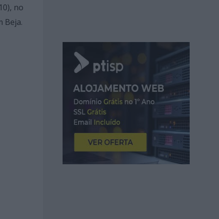
10), no
m Beja.