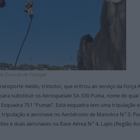
ia Exército de Portugal
ransporte médio, trimotor, que entrou ao serviço da Força 
ara substituir os Aérospatiale SA-330 Puma, nome do qual 
a Esquadra 751 “Pumas”. Esta esquadra tem uma tripulação 
a tripulação e aeronave no Aeródromo de Manobra N.º 3, Po
ções e duas aeronaves na Base Aérea N.º 4, Lajes (Região 