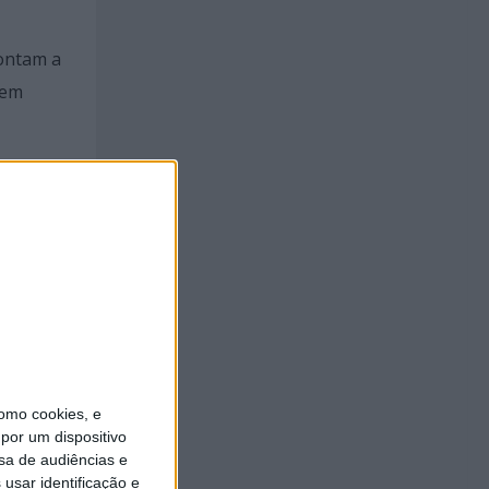
ontam a
 em
omo cookies, e
por um dispositivo
sa de audiências e
usar identificação e