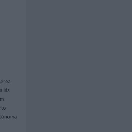
Aérea
aliás
em
rto
Autónoma