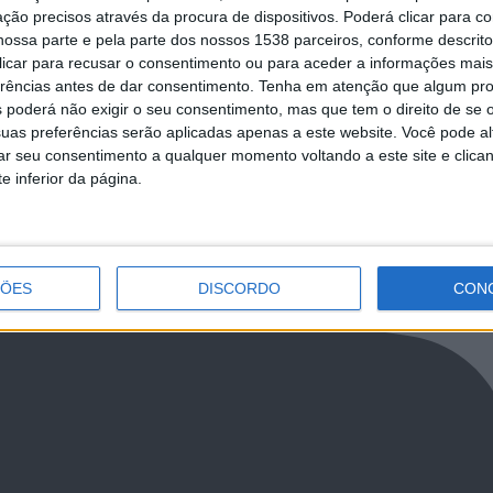
ciais da Marinha saltam para
Exercício de Proteção da Força em Be
ção precisos através da procura de dispositivos. Poderá clicar para co
 de Helicóptero
ossa parte e pela parte dos nossos 1538 parceiros, conforme descrit
 clicar para recusar o consentimento ou para aceder a informações ma
erências antes de dar consentimento.
Tenha em atenção que algum pr
 poderá não exigir o seu consentimento, mas que tem o direito de se 
uas preferências serão aplicadas apenas a este website. Você pode al
rar seu consentimento a qualquer momento voltando a este site e clica
e inferior da página.
NCa2l2ckl3RkxJ
ÇÕES
DISCORDO
CON