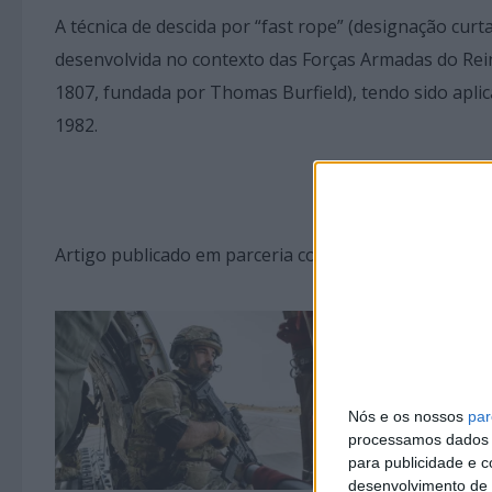
A técnica de descida por “fast rope” (designação curta
desenvolvida no contexto das Forças Armadas do Re
1807, fundada por Thomas Burfield), tendo sido apli
1982.
Artigo publicado em parceria com “Espada & Escudo”
Nós e os nossos
par
processamos dados p
para publicidade e 
desenvolvimento de 