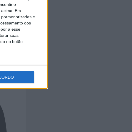
ja
nsentir o
o acima. Em
is pormenorizadas e
ocessamento dos
opor a esse
terar suas
ndo no botão
CORDO