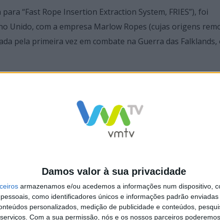
 para “Fast Rope Insertion Extraction System, FRIES”), foi
ino Unido, com a empresa Marlow Ropes (cujas origens rem
cada pela primeira vez em combate na Guerra das Falklands,
Damos valor à sua privacidade
ceiros
armazenamos e/ou acedemos a informações num dispositivo, c
essoais, como identificadores únicos e informações padrão enviadas 
conteúdos personalizados, medição de publicidade e conteúdos, pesqui
serviços.
Com a sua permissão, nós e os nossos parceiros poderemos 