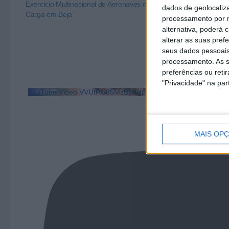
Exercício Multinacional de Aeronaves de
Operações Espe
dados de geolocaliza
Carga em Beja
a Água a partir
processamento por n
alternativa, poderá
alterar as suas pref
seus dados pessoais
processamento. As s
preferências ou reti
"Privacidade" na part
YouTube Video VVUtRU85MzBBcHpOcU5BUnpKX0wyV1ZBLm
MAIS OP