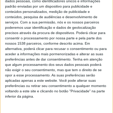
O bloqueio, iniciado em 18 de fevereiro, foi uma reação
dados pessoais, como identificadores únicos e informações
padrão enviadas por um dispositivo para publicidade e
à proposta de lei aprovada na véspera pela Câmara dos
conteúdos personalizados, medição de publicidade e
Representantes da Austrália, que obriga as empresas
conteúdos, pesquisa de audiências e desenvolvimento de
serviços.
Com a sua permissão, nós e os nossos parceiros
Facebook e Google a pagar compensações aos jornais
poderemos usar identificação e dados de geolocalização
e meios de comunicação social australianos pelos
precisos através da procura de dispositivos. Poderá clicar para
conteúdos jornalísticos utilizados pelas plataformas
consentir o processamento por nossa parte e pela parte dos
nossos 1538 parceiros, conforme descrito acima. Em
digitais.
alternativa, poderá clicar para recusar o consentimento ou para
aceder a informações mais pormenorizadas e alterar as suas
preferências antes de dar consentimento.
Tenha em atenção
que algum processamento dos seus dados pessoais poderá
não exigir o seu consentimento, mas que tem o direito de se
A indignação pública em relação ao bloqueio do
opor a esse processamento. As suas preferências serão
aplicadas apenas a este website. Você pode alterar suas
Facebook foi notória, até porque foi cortado o acesso,
preferências ou retirar seu consentimento a qualquer momento
pelo menos de forma temporária, a informações sobre
voltando a este site e clicando no botão "Privacidade" na parte
inferior da página.
a pandemia da covid-19, aos serviços de saúde e aos
serviços de emergência.