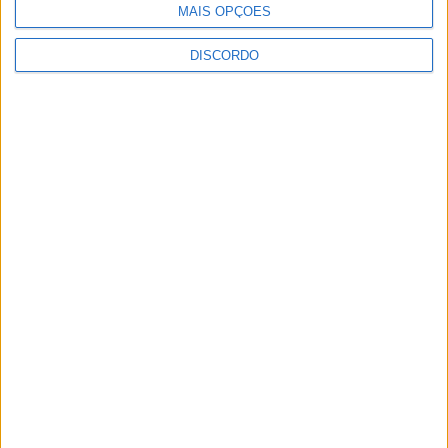
MAIS OPÇÕES
DISCORDO
Festival da Juventude em Barcelos promete dois dias intensos
de animação