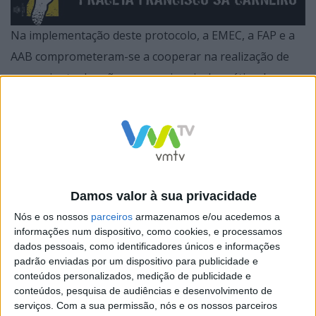
Na implementação deste protocolo, a EMEC, a FAP e a
AAB comprometeram-se a cooperar na realização de
um conjunto de ações promocionais da prática da
modalidade nas escolas EB1 dos Agrupamentos. Entre
outras ações, estava prevista a iniciativa que agora se
vai realizar – um evento de final de ano letivo – que
desafia os alunos a comparecerem na praceta Francisco
Sá Carneiro para praticarem ou tomarem contacto com
Damos valor à sua privacidade
o Andebol.
Nós e os nossos
parceiros
armazenamos e/ou acedemos a
A participação neste evento é livre, e as crianças e
informações num dispositivo, como cookies, e processamos
jovens interessados podem inscrever-se junto dos
dados pessoais, como identificadores únicos e informações
padrão enviadas por um dispositivo para publicidade e
professores e técnicos de AFD das AEC ou,
conteúdos personalizados, medição de publicidade e
simplesmente, aparecer no local para praticarem a
conteúdos, pesquisa de audiências e desenvolvimento de
serviços.
Com a sua permissão, nós e os nossos parceiros
modalidade.