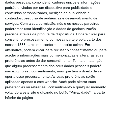
dados pessoais, como identificadores únicos e informações
padrão enviadas por um dispositivo para publicidade e
conteúdos personalizados, medição de publicidade e
conteúdos, pesquisa de audiências e desenvolvimento de
serviços.
Com a sua permissão, nós e os nossos parceiros
Primeiramente, o número de utentes sem médico/a
poderemos usar identificação e dados de geolocalização
precisos através da procura de dispositivos. Poderá clicar para
cresceu fortemente: de 730 mil em 2019 aumentou para
consentir o processamento por nossa parte e pela parte dos
835 mil em 2020 e disparou para mais de um milhão e
nossos 1538 parceiros, conforme descrito acima. Em
81 mil em novembro de 2021. Atualmente, quase 2
alternativa, poderá clicar para recusar o consentimento ou para
aceder a informações mais pormenorizadas e alterar as suas
milhões de pessoas que não tem médico de família. A
preferências antes de dar consentimento.
Tenha em atenção
prevenção e promoção da saúde falham ativamente, de
que algum processamento dos seus dados pessoais poderá
não exigir o seu consentimento, mas que tem o direito de se
forma que sejam as urgências as centralizadoras de
opor a esse processamento. As suas preferências serão
situações de saúde-doença, com um número de utentes
aplicadas apenas a este website. Você pode alterar suas
preferências ou retirar seu consentimento a qualquer momento
que espera pelo menos seis horas, que se estima ser 23
voltando a este site e clicando no botão "Privacidade" na parte
%. Os claros problemas estruturais intersetam com a
inferior da página.
necessidade de reformular modelos organizacionais de
resposta à saúde das populações. Assim, e perante a