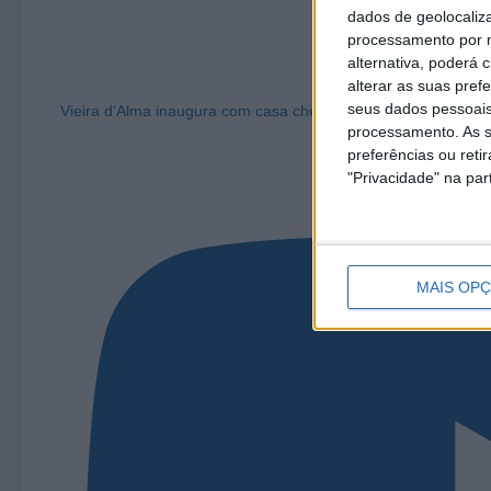
dados de geolocaliza
processamento por n
alternativa, poderá
alterar as suas pref
seus dados pessoais
Vieira d'Alma inaugura com casa cheia e muita emoção em Vi
processamento. As s
preferências ou reti
"Privacidade" na part
MAIS OP