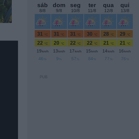
PUB
ar que