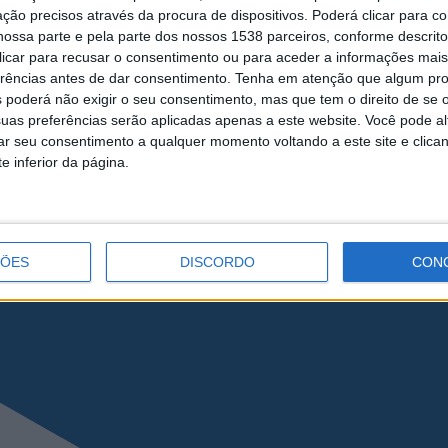
ção precisos através da procura de dispositivos. Poderá clicar para co
ossa parte e pela parte dos nossos 1538 parceiros, conforme descrit
 clicar para recusar o consentimento ou para aceder a informações ma
erências antes de dar consentimento.
Tenha em atenção que algum pr
 poderá não exigir o seu consentimento, mas que tem o direito de se 
eira do Minho
uas preferências serão aplicadas apenas a este website. Você pode al
rar seu consentimento a qualquer momento voltando a este site e clica
e inferior da página.
ÇÕES
DISCORDO
CON