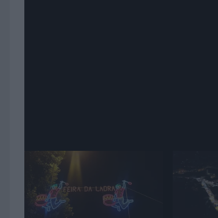
No programa de hoje estivemos à conversa com Guil
dos seus novos projetos como a Saloia TV, o seu cana
empresas, autarquias, história, festas desta região,
desta página.
Assista aqui!