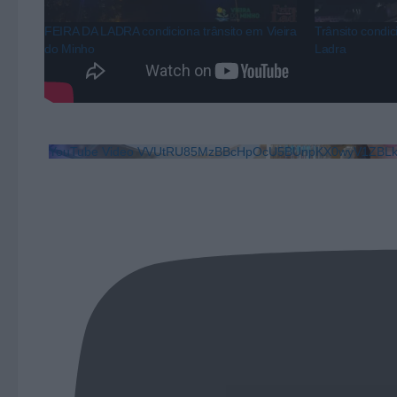
FEIRA DA LADRA condiciona trânsito em Vieira
Trânsito condi
do Minho
Ladra
YouTube Video VVUtRU85MzBBcHpOcU5BUnpKX0wyV1ZB