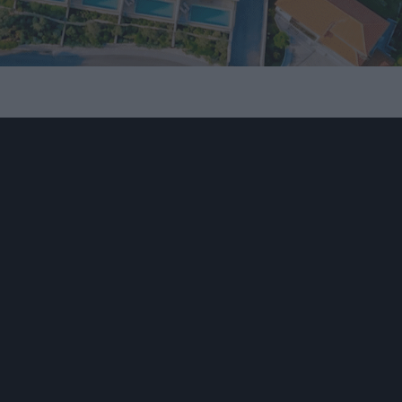
nline!
ine com vários artistas do panorama Nacional que visa mostr
m connosco e a nos fazer companhia.