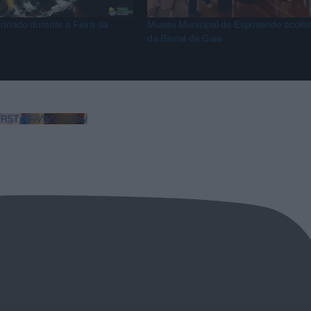
cionado durante a Feira da
Museu Municipal de Esposende acolhe
da Bienal de Gaia
LkR5TmFiVWVZZDhv