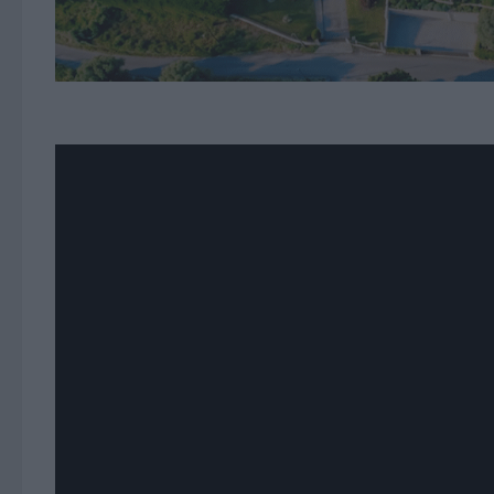
Guilherme Leite Está O
PUBLICADO
4 FEVEREIRO, 2021
· ATUALIZADO
4 FEVEREIRO, 2021
Guilherme Leite Está Online!
Está Online é a nossa nova série de Entrevistas Onl
os nossos artistas apesar do confinamento continua