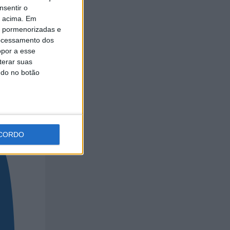
nsentir o
o acima. Em
is pormenorizadas e
ocessamento dos
opor a esse
terar suas
ndo no botão
CORDO