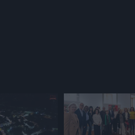
herme Leite, que nos falou da motivação para abandonar a 
l de Web TV da Região Saloia com opinião, cultura, clubes,
 e também o arquivo pessoal de trabalhos realizados pelo f