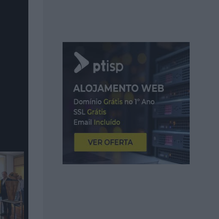
TV e
undador