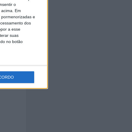
nsentir o
o acima. Em
is pormenorizadas e
ocessamento dos
opor a esse
terar suas
ndo no botão
CORDO