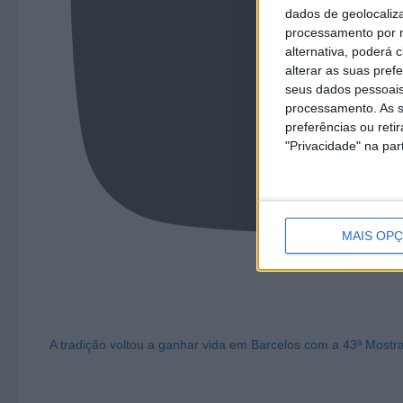
dados de geolocaliza
processamento por n
alternativa, poderá
alterar as suas pref
seus dados pessoais
processamento. As s
preferências ou reti
"Privacidade" na part
MAIS OP
A tradição voltou a ganhar vida em Barcelos com a 43ª Mostr