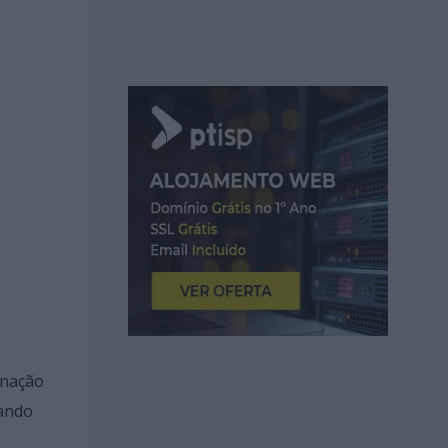
inação
çando