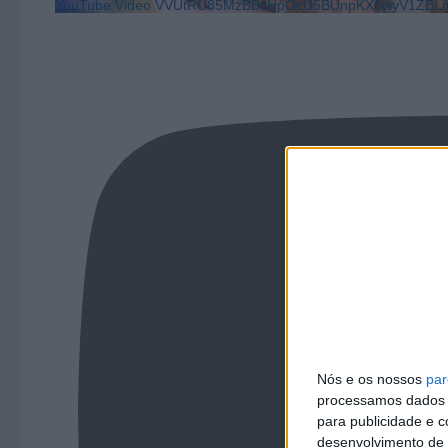
YouTube Video VVUtRU85MzBBcHpOcU5BUnpKX0wyV1ZBLm
Nós e os nossos
par
processamos dados p
para publicidade e 
desenvolvimento de 