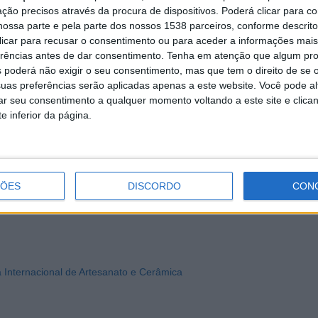
ção precisos através da procura de dispositivos. Poderá clicar para co
ossa parte e pela parte dos nossos 1538 parceiros, conforme descrit
 clicar para recusar o consentimento ou para aceder a informações ma
erências antes de dar consentimento.
Tenha em atenção que algum pr
 poderá não exigir o seu consentimento, mas que tem o direito de se 
uas preferências serão aplicadas apenas a este website. Você pode al
rar seu consentimento a qualquer momento voltando a este site e clica
e inferior da página.
ÇÕES
DISCORDO
CON
a Internacional de Artesanato e Cerâmica