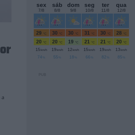
dor
PUB
 a