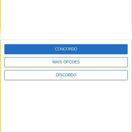
CONCORDO
MAIS OPÇÕES
DISCORDO
A tradição voltou a ganhar vida em Barcelos com a 43ª Mostra
Internacional de Artesanato e Cerâmica