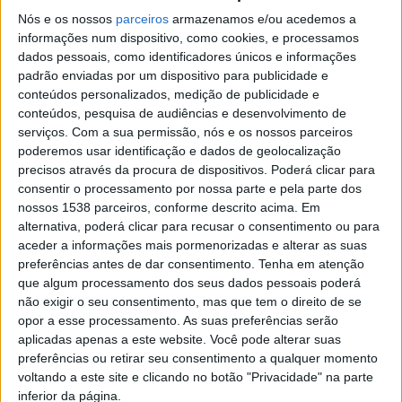
Nós e os nossos
parceiros
armazenamos e/ou acedemos a
marcada para o dia 20 de Julho de 2024.
informações num dispositivo, como cookies, e processamos
dados pessoais, como identificadores únicos e informações
padrão enviadas por um dispositivo para publicidade e
conteúdos personalizados, medição de publicidade e
conteúdos, pesquisa de audiências e desenvolvimento de
O Polacos
VADER
são os Headliners do dia 19, optaram
serviços.
Com a sua permissão, nós e os nossos parceiros
por celebrarem os seus 40 anos de carreira em
poderemos usar identificação e dados de geolocalização
precisos através da procura de dispositivos. Poderá clicar para
Portugal no
Laurus Nobilis
. Prometendo um concerto
consentir o processamento por nossa parte e pela parte dos
repleto de emoções, pois não é todos os dias que uma
nossos 1538 parceiros, conforme descrito acima. Em
alternativa, poderá clicar para recusar o consentimento ou para
banda de tal reputação celebra 40 anos de carreira e
aceder a informações mais pormenorizadas e alterar as suas
o
Laurus Nobilis
em Louro V.N. Famalicão será o palco
preferências antes de dar consentimento.
Tenha em atenção
que algum processamento dos seus dados pessoais poderá
para as festividades.
não exigir o seu consentimento, mas que tem o direito de se
opor a esse processamento. As suas preferências serão
aplicadas apenas a este website. Você pode alterar suas
preferências ou retirar seu consentimento a qualquer momento
voltando a este site e clicando no botão "Privacidade" na parte
inferior da página.