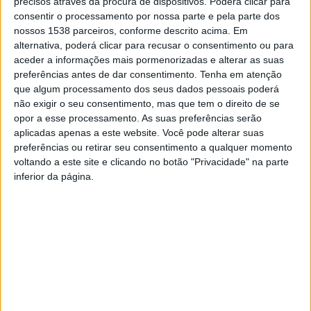
precisos através da procura de dispositivos. Poderá clicar para
consentir o processamento por nossa parte e pela parte dos
excelentes condições físicas destes espaços, que
nossos 1538 parceiros, conforme descrito acima. Em
primam pela excelência do serviço, bem como, pela
alternativa, poderá clicar para recusar o consentimento ou para
aceder a informações mais pormenorizadas e alterar as suas
segurança garantida por vigilância permanente, fazem
preferências antes de dar consentimento.
Tenha em atenção
com que as piscinas municipais sejam um destino
que algum processamento dos seus dados pessoais poderá
procurado por muitos visitantes todos os anos, vindos
não exigir o seu consentimento, mas que tem o direito de se
opor a esse processamento. As suas preferências serão
de diversos concelhos. De salientar que, esta época
aplicadas apenas a este website. Você pode alterar suas
balnear o Município de Amares fez um investimento no
preferências ou retirar seu consentimento a qualquer momento
voltando a este site e clicando no botão "Privacidade" na parte
sentido de melhorar ainda mais as condições do espaço
inferior da página.
de refeição e de lazer das piscinas, assim como as
zonas de circulação, chuveiros e WC´s.