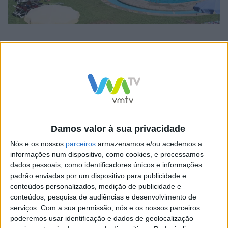
Entre os meses de junho e setembro, as piscinas
tiveram um acréscimo de 60 % de visitantes, segundo
comunicado emito pelo município de Amares,
comparativamente com o ano transato (em que
estiveram abertas ao público a funcionar com limites à
capacidade imposta pela situação pandémica vivida),
Damos valor à sua privacidade
voltando a alcançar os significativos números de
Nós e os nossos
parceiros
armazenamos e/ou acedemos a
ocupação de anos anteriores.
informações num dispositivo, como cookies, e processamos
dados pessoais, como identificadores únicos e informações
padrão enviadas por um dispositivo para publicidade e
conteúdos personalizados, medição de publicidade e
conteúdos, pesquisa de audiências e desenvolvimento de
serviços.
Com a sua permissão, nós e os nossos parceiros
poderemos usar identificação e dados de geolocalização
A qualidade da água, o espaço verde envolvente, as