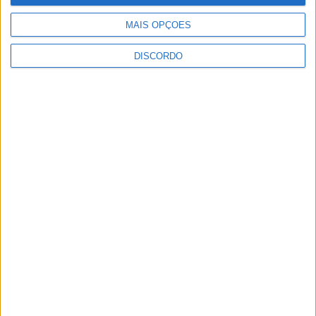
MAIS OPÇÕES
DISCORDO
Vila Verde prepara-se para voltar a celebrar as suas raízes com
o regresso da Rota das Colheitas