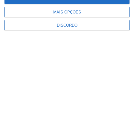
MAIS OPÇÕES
DISCORDO
Festival da Juventude em Barcelos promete dois dias intensos
de animação