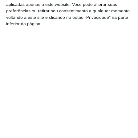
carbónica”.
aplicadas apenas a este website. Você pode alterar suas
preferências ou retirar seu consentimento a qualquer momento
voltando a este site e clicando no botão "Privacidade" na parte
inferior da página.
O Edil referiu que o seu Executivo tem investido em
fontes de energia limpas e que muitos dos serviços
municipais são já alimentados por energia solar. “Em
termos de mobilidade, temos desenvolvido projectos
que visam dar prioridade aos peões, modos suaves e
transportes públicos, sendo que 30% da nossa frota de
autocarros será constituída por veículos eléctricos ou
movidos a gás natural até ao primeiro semestre de
2021”, acrescentou.