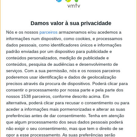
de compromissos que o Município de Braga quer
valorizar nas suas políticas de concretização da
Damos valor à sua privacidade
sustentabilidade local.
Nós e os nossos
parceiros
armazenamos e/ou acedemos a
“A meta das alterações climáticas, os objectivos do
informações num dispositivo, como cookies, e processamos
dados pessoais, como identificadores únicos e informações
desenvolvimento sustentável, a mobilidade urbana
padrão enviadas por um dispositivo para publicidade e
sustentável, a criação de uma Cidade mais verde e
conteúdos personalizados, medição de publicidade e
conteúdos, pesquisa de audiências e desenvolvimento de
menos poluída, com melhores condições de vida para a
serviços.
Com a sua permissão, nós e os nossos parceiros
população são alguns dos objectivos a alcançar”,
poderemos usar identificação e dados de geolocalização
salientou Ricardo Rio, sublinhando o trabalho de
precisos através da procura de dispositivos. Poderá clicar para
consentir o processamento por nossa parte e pela parte dos
parceria que tem sido realizado com os agentes locais
nossos 1538 parceiros, conforme descrito acima. Em
(empresas, universidades e centros de investigação)
alternativa, poderá clicar para recusar o consentimento ou para
aceder a informações mais pormenorizadas e alterar as suas
para a criação de uma “Cidade inteligente e inovadora,
preferências antes de dar consentimento.
Tenha em atenção
alinhada com as preocupações ambientais e medidas
que algum processamento dos seus dados pessoais poderá
não exigir o seu consentimento, mas que tem o direito de se
que temos de seguir para garantir a neutralidade
opor a esse processamento. As suas preferências serão