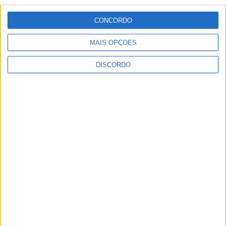
Festival da Juventude em Barcelos promete dois dias intensos
CONCORDO
de animação
MAIS OPÇÕES
DISCORDO
Vila de Rossas em Vieira do Minho celebrou 25 anos