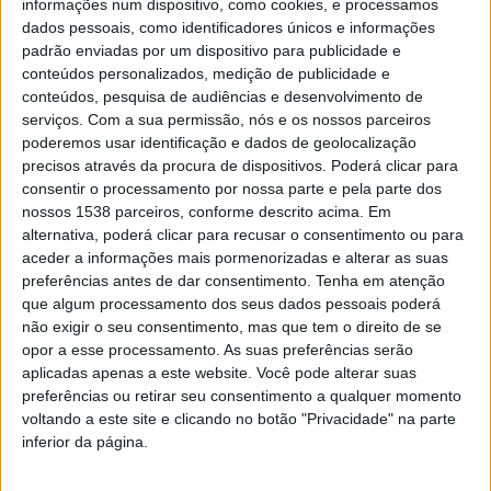
informações num dispositivo, como cookies, e processamos
dados pessoais, como identificadores únicos e informações
padrão enviadas por um dispositivo para publicidade e
conteúdos personalizados, medição de publicidade e
conteúdos, pesquisa de audiências e desenvolvimento de
Victor de Sá doou o seu acervo biblioteconómico e
serviços.
Com a sua permissão, nós e os nossos parceiros
arquivístico à BPB, tendo há cerca de um ano sido
poderemos usar identificação e dados de geolocalização
precisos através da procura de dispositivos. Poderá clicar para
transferida a documentação do seu arquivo para o
consentir o processamento por nossa parte e pela parte dos
ADB, também uma unidade cultural da UMinho. É esta
nossos 1538 parceiros, conforme descrito acima. Em
alternativa, poderá clicar para recusar o consentimento ou para
documentação que é agora apresentada,
aceder a informações mais pormenorizadas e alterar as suas
disponibilizando-se ao público a sua descrição
preferências antes de dar consentimento.
Tenha em atenção
que algum processamento dos seus dados pessoais poderá
arquivística e o acesso à consulta dos documentos. O
não exigir o seu consentimento, mas que tem o direito de se
início da disponibilização de reproduções digitais de
opor a esse processamento. As suas preferências serão
parte dos documentos está previsto a breve prazo.
aplicadas apenas a este website. Você pode alterar suas
preferências ou retirar seu consentimento a qualquer momento
voltando a este site e clicando no botão "Privacidade" na parte
O espólio arquivístico atravessa a vida do
inferior da página.
homenageado, evidenciando a sua atividade de