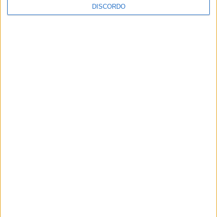
DISCORDO
Vila de Rossas em Vieira do Minho celebrou 25 anos