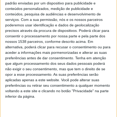
padrão enviadas por um dispositivo para publicidade e
de Andalucía quem promove a certificação das unidades
conteúdos personalizados, medição de publicidade e
de saúde, atribuindo os níveis Bom, Ótimo ou
conteúdos, pesquisa de audiências e desenvolvimento de
serviços.
Com a sua permissão, nós e os nossos parceiros
Excelente, conforme cumpram, gradualmente, os
poderemos usar identificação e dados de geolocalização
requisitos exigidos.
precisos através da procura de dispositivos. Poderá clicar para
consentir o processamento por nossa parte e pela parte dos
Atualmente, o Modelo de Certificação do Ministério da
nossos 1538 parceiros, conforme descrito acima. Em
alternativa, poderá clicar para recusar o consentimento ou para
Saúde prevê a avaliação dos procedimentos, através
aceder a informações mais pormenorizadas e alterar as suas
de
standards
baseados na evidência e nas melhores
preferências antes de dar consentimento.
Tenha em atenção
que algum processamento dos seus dados pessoais poderá
práticas, assentes em três eixos: a gestão da qualidade,
não exigir o seu consentimento, mas que tem o direito de se
englobando a liderança, organização da unidade e a
opor a esse processamento. As suas preferências serão
aplicadas apenas a este website. Você pode alterar suas
gestão dos processos operacionais; a atenção centrada
preferências ou retirar seu consentimento a qualquer momento
no doente, com o cumprimento e respeitos pelos
voltando a este site e clicando no botão "Privacidade" na parte
direitos do utente e qualidade técnico-científica; a
inferior da página.
segurança do utente, suporte e o auxílio prestado a
todos os níveis.