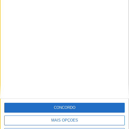
Festival da Juventude em Barcelos promete dois dias intensos
de animação
CONCORDO
MAIS OPÇÕES