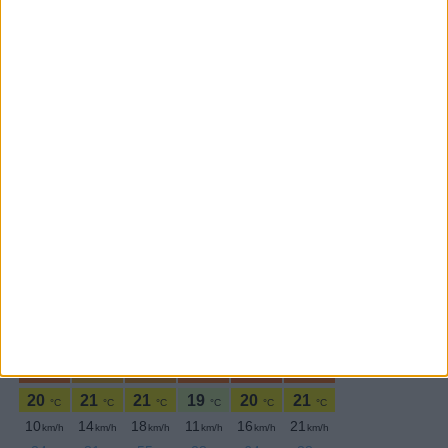
Subscrever
SEGUE-NOS:
PERIODICIDADE DIÁRIA
Quinta-feira,18 Julho , 2024