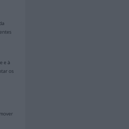
da
sentes
e
e e à
ntar os
omover