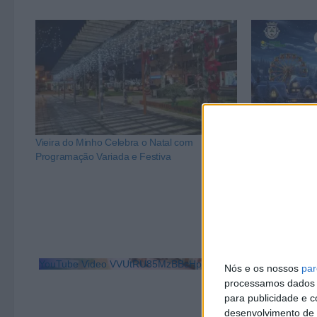
Vieira do Minho Celebra o Natal com
Vila de Rossas
Programação Variada e Festiva
YouTube Video VVUtRU85MzBBcHpOcU5BUnpKX0wyV1ZBLm
Nós e os nossos
par
processamos dados p
para publicidade e 
desenvolvimento de 