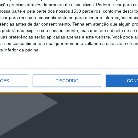
ção precisos através da procura de dispositivos. Poderá clicar para co
ossa parte e pela parte dos nossos 1538 parceiros, conforme descrit
 clicar para recusar o consentimento ou para aceder a informações ma
erências antes de dar consentimento.
Tenha em atenção que algum pr
 poderá não exigir o seu consentimento, mas que tem o direito de se 
uas preferências serão aplicadas apenas a este website. Você pode al
rar seu consentimento a qualquer momento voltando a este site e clica
e inferior da página.
ÇÕES
DISCORDO
CON