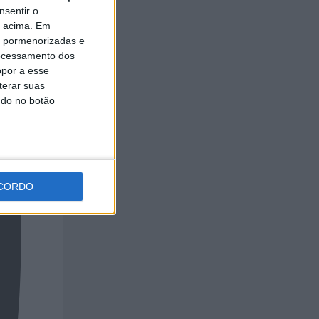
nsentir o
o acima. Em
is pormenorizadas e
ocessamento dos
opor a esse
terar suas
ndo no botão
CORDO