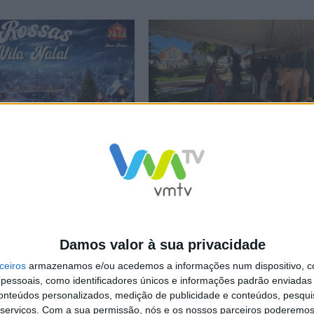
 prepara um Natal Único
Viaje pelo Natal em Vieira do Minho
Damos valor à sua privacidade
NCa2l2ckl3RkxJ
ceiros
armazenamos e/ou acedemos a informações num dispositivo, c
essoais, como identificadores únicos e informações padrão enviadas 
conteúdos personalizados, medição de publicidade e conteúdos, pesqui
serviços.
Com a sua permissão, nós e os nossos parceiros poderemos 