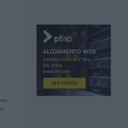
onta
to