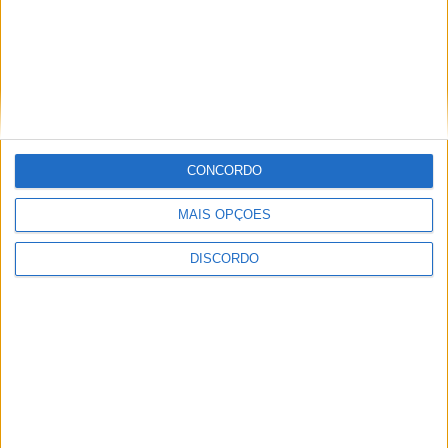
CONCORDO
MAIS OPÇÕES
DISCORDO
Festival da Juventude em Barcelos promete dois dias intensos
de animação