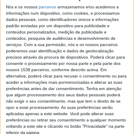
Municipal de Famalicão, para além de deputados
Nós e os nossos
parceiros
armazenamos e/ou acedemos a
informações num dispositivo, como cookies, e processamos
municipais, presidentes de junta e membros das
dados pessoais, como identificadores únicos e informações
assembleias de freguesia, pelo que
“a presença nas
padrão enviadas por um dispositivo para publicidade e
autarquias continua a ser fundamental para a
conteúdos personalizados, medição de publicidade e
conteúdos, pesquisa de audiências e desenvolvimento de
implantação do partido”
. Uma situação que ocorre
serviços.
Com a sua permissão, nós e os nossos parceiros
também noutros concelhos de governação à direita no
poderemos usar identificação e dados de geolocalização
precisos através da procura de dispositivos. Poderá clicar para
distrito, como em Braga ou Barcelos.
consentir o processamento por nossa parte e pela parte dos
nossos 1538 parceiros, conforme descrito acima. Em
Este quadro levou Ricardo Mendes, líder do CDS-
alternativa, poderá clicar para recusar o consentimento ou para
Famalicão, a afirmar que
“o voto no CDS no dia 30 de
aceder a informações mais pormenorizadas e alterar as suas
preferências antes de dar consentimento.
Tenha em atenção
janeiro é o único voto seguro”
.
que algum processamento dos seus dados pessoais poderá
não exigir o seu consentimento, mas que tem o direito de se
opor a esse processamento. As suas preferências serão
aplicadas apenas a este website. Você pode alterar suas
preferências ou retirar seu consentimento a qualquer momento
Areia de Carvalho visitou a Cooperativa de Ensino
voltando a este site e clicando no botão "Privacidade" na parte
inferior da página.