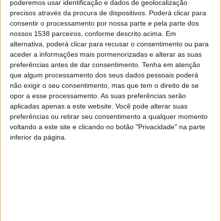
poderemos usar identificação e dados de geolocalização
precisos através da procura de dispositivos. Poderá clicar para
consentir o processamento por nossa parte e pela parte dos
nossos 1538 parceiros, conforme descrito acima. Em
alternativa, poderá clicar para recusar o consentimento ou para
aceder a informações mais pormenorizadas e alterar as suas
POLÍTICA
5 MARÇO, 2024
preferências antes de dar consentimento.
Tenha em atenção
Reunião do Partido LIVRE com a ASPA
que algum processamento dos seus dados pessoais poderá
não exigir o seu consentimento, mas que tem o direito de se
No dia 29 de Fevereiro, Teresa Mota, cabeça-de-lista
opor a esse processamento. As suas preferências serão
aplicadas apenas a este website. Você pode alterar suas
pelo LIVRE, juntamente com Carlos Fragoso e Marcos
preferências ou retirar seu consentimento a qualquer momento
Lima, também candidatos do partido às próximas
voltando a este site e clicando no botão "Privacidade" na parte
inferior da página.
eleições...