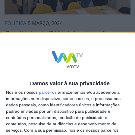
POLÍTICA
5 MARÇO, 2024
Candidato do PAN defende melhores
condições para alunos e professores
O cabeça-de-lista do PAN, Pessoas-Animais-Natureza,
pelo distrito de Braga, Rafael Pinto, reuniu com o
Sindicato dos Professores do Norte. A reunião teve
Damos valor à sua privacidade
como objetivo...
Nós e os nossos
parceiros
armazenamos e/ou acedemos a
informações num dispositivo, como cookies, e processamos
dados pessoais, como identificadores únicos e informações
padrão enviadas por um dispositivo para publicidade e
conteúdos personalizados, medição de publicidade e
conteúdos, pesquisa de audiências e desenvolvimento de
serviços.
Com a sua permissão, nós e os nossos parceiros